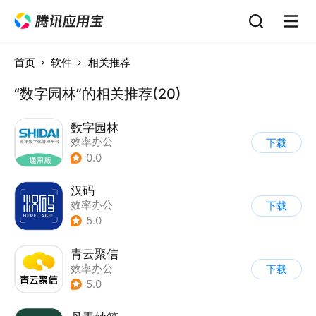
首页
软件
相关推荐
“数字园林”的相关推荐(20)
数字园林
效率办公
下载
0.0
汉码
效率办公
下载
5.0
青云聚信
效率办公
下载
5.0