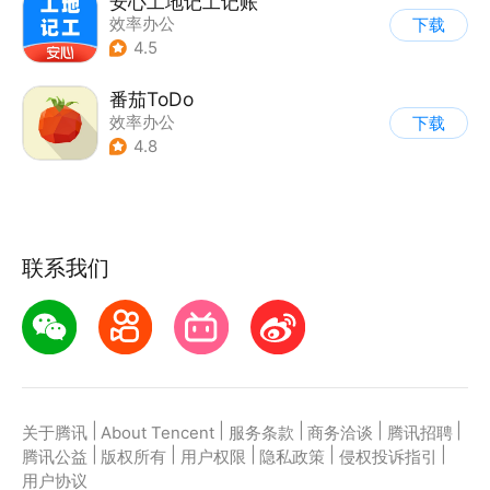
安心工地记工记账
效率办公
下载
4.5
番茄ToDo
效率办公
下载
4.8
联系我们
|
|
|
|
|
关于腾讯
About Tencent
服务条款
商务洽谈
腾讯招聘
|
|
|
|
|
腾讯公益
版权所有
用户权限
隐私政策
侵权投诉指引
用户协议