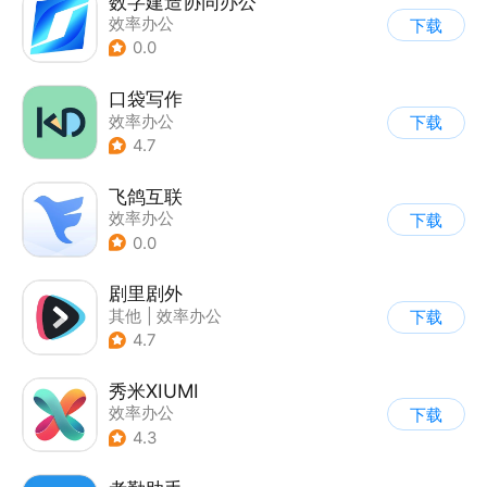
数字建造协同办公
效率办公
下载
0.0
口袋写作
效率办公
下载
4.7
飞鸽互联
效率办公
下载
0.0
剧里剧外
其他
|
效率办公
下载
4.7
秀米XIUMI
效率办公
下载
4.3