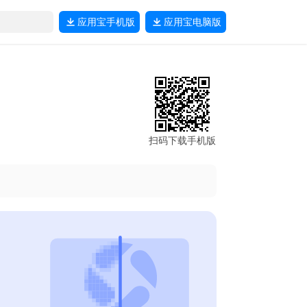
应用宝
手机版
应用宝
电脑版
扫码下载手机版