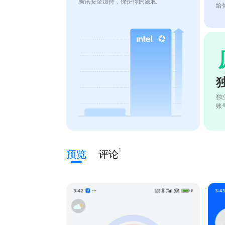
腾讯安全加持，保护你的隐私
给
独
账
1
预览
评论