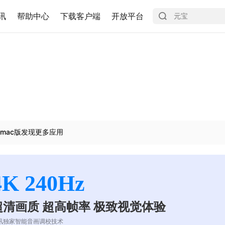
讯
帮助中心
下载客户端
开放平台
mac版发现更多应用
4K 240Hz
超清画质 超高帧率 极致视觉体验
讯独家智能音画调校技术