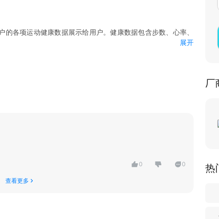
户的各项运动健康数据展示给用户。健康数据包含步数、心率、
展开
醒载体，比如说来电提醒、短信提醒、各种应用提醒，还可以设
厂
0
0
热
查看更多