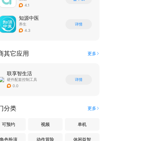
4.1
知源中医
养生
详情
4.3
商其它应用
更多
联享智生活
硬件配套控制工具
详情
0.0
门分类
更多
可预约
视频
单机
角色扮演
动作冒险
休闲益智