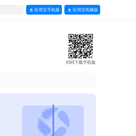
应用宝
手机版
应用宝
电脑版
扫码下载手机版