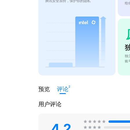
腾讯安全加持，保护你的隐私
给
独
账
2
预览
评论
用户评论
4.2