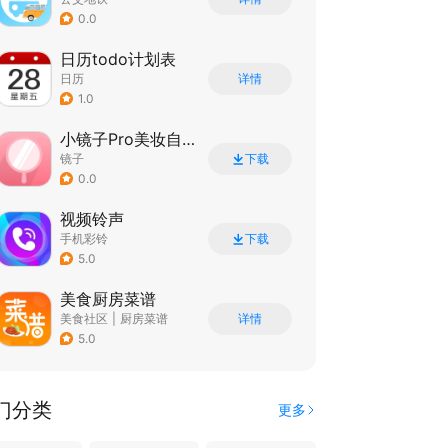
0.0
日历todo计划表
日历
详情
1.0
小镜子Pro美妆自拍
镜子
下载
0.0
视频铃声
手机彩铃
下载
5.0
美食厨房菜谱
美食社区
|
厨房菜谱
详情
5.0
门分类
更多