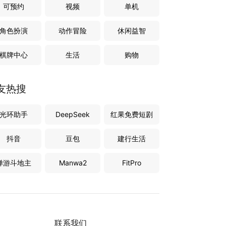
可预约
视频
单机
角色扮演
动作冒险
休闲益智
棋牌中心
生活
购物
友热搜
光环助手
DeepSeek
红果免费短剧
抖音
豆包
建行生活
禅游斗地主
Manwa2
FitPro
联系我们