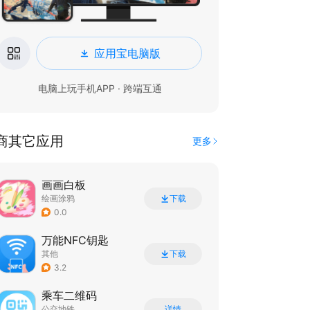
应用宝电脑版
电脑上玩手机APP · 跨端互通
商其它应用
更多
画画白板
绘画涂鸦
下载
0.0
万能NFC钥匙
其他
下载
3.2
乘车二维码
公交地铁
详情