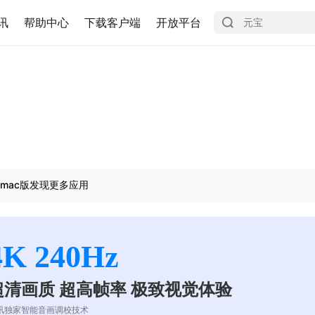
讯
帮助中心
下载客户端
开放平台
mac版发现更多应用
4K 240Hz
超清画质 超高帧率 极致视觉体验
讯独家智能音画调校技术