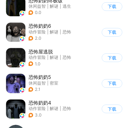
恐怖奶奶终极版
休闲益智
|
解谜
|
逃生
下载
|
恐怖奶奶
0.0
恐怖奶奶6
动作冒险
|
解谜
|
恐怖
下载
|
恐怖奶奶
2.0
恐怖屋逃脱
动作冒险
|
解谜
|
恐怖
下载
|
暗黑
1.0
恐怖奶奶5
休闲益智
|
密室
下载
|
恐怖奶奶
|
单机
2.1
恐怖奶奶4
动作冒险
|
解谜
|
恐怖
下载
|
恐怖奶奶
3.0