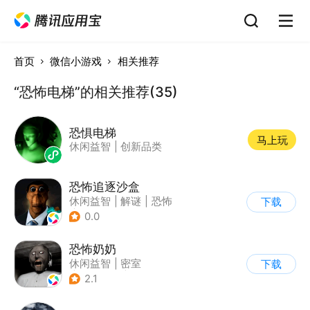
首页
微信小游戏
相关推荐
“恐怖电梯”的相关推荐(35)
恐惧电梯
马上玩
休闲益智
|
创新品类
恐怖追逐沙盒
休闲益智
|
解谜
|
恐怖
下载
|
暗黑
0.0
恐怖奶奶
休闲益智
|
密室
下载
|
恐怖奶奶
|
单机
2.1