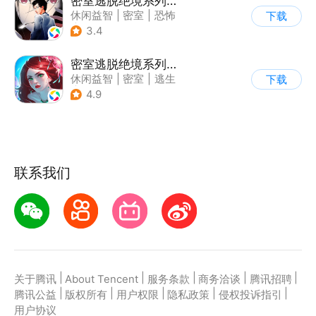
密室逃脱绝境系列9无人医院
休闲益智
|
密室
|
恐怖
下载
|
密室逃脱
3.4
密室逃脱绝境系列4迷失森林
休闲益智
|
密室
|
逃生
下载
|
密室逃脱
4.9
联系我们
|
|
|
|
|
关于腾讯
About Tencent
服务条款
商务洽谈
腾讯招聘
|
|
|
|
|
腾讯公益
版权所有
用户权限
隐私政策
侵权投诉指引
用户协议