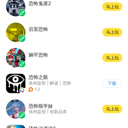
恐怖鬼屋2
马上玩
后室恐怖
马上玩
躺平恐怖
马上玩
恐怖之眼
休闲益智
|
解谜
|
恐怖
下载
|
单机
1.2
恐怖狼学妹
马上玩
休闲益智
|
创新品类