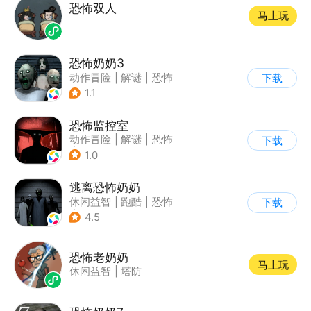
恐怖双人
马上玩
恐怖奶奶3
动作冒险
|
解谜
|
恐怖
下载
|
恐怖奶奶
1.1
恐怖监控室
动作冒险
|
解谜
|
恐怖
下载
|
剧情
1.0
逃离恐怖奶奶
休闲益智
|
跑酷
|
恐怖
下载
|
卡通
4.5
恐怖老奶奶
马上玩
休闲益智
|
塔防