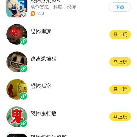
恐怖冰淇淋6
动作冒险
|
解谜
|
恐怖
下载
|
暗黑
2.6
恐怖噩梦
马上玩
逃离恐怖猫
马上玩
恐怖后室
马上玩
恐怖鬼打墙
马上玩