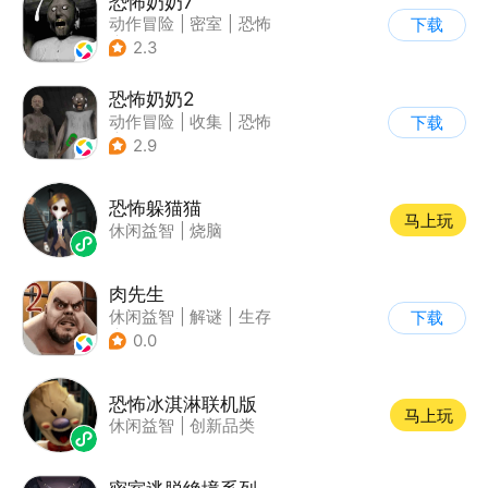
恐怖奶奶7
动作冒险
|
密室
|
恐怖
下载
|
恐怖奶奶
2.3
恐怖奶奶2
动作冒险
|
收集
|
恐怖
下载
|
恐怖奶奶
2.9
恐怖躲猫猫
马上玩
休闲益智
|
烧脑
肉先生
休闲益智
|
解谜
|
生存
下载
|
卡通
0.0
恐怖冰淇淋联机版
马上玩
休闲益智
|
创新品类