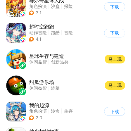
赛尔号星球大战
角色扮演
|
沙盒
|
探险
下载
|
赛尔号
3.1
超时空跑跑
动作冒险
|
跑酷
|
冒险
下载
|
沙盒
4.1
星球生存与建造
马上玩
休闲益智
|
创新品类
甜瓜游乐场
马上玩
休闲益智
|
烧脑
我的起源
角色扮演
|
沙盒
|
生存
下载
|
开放世界
2.0