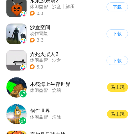
水果游乐场2
休闲益智
|
沙盒
|
解压
下载
|
脑洞
0.0
沙盒空间
动作冒险
下载
|
第一人称射击
3.3
|
开放世界
|
写实
弄死火柴人2
休闲益智
|
沙盒
下载
5.0
木筏海上生存世界
马上玩
休闲益智
|
烧脑
创作世界
马上玩
休闲益智
|
消除