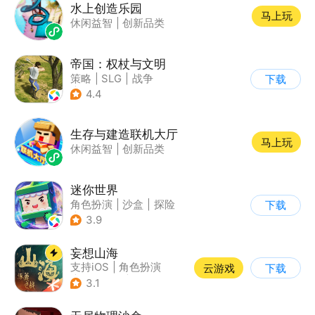
水上创造乐园
马上玩
休闲益智
|
创新品类
帝国：权杖与文明
策略
|
SLG
|
战争
下载
|
自由交易
4.4
生存与建造联机大厅
马上玩
休闲益智
|
创新品类
迷你世界
角色扮演
|
沙盒
|
探险
下载
|
我的世界
3.9
妄想山海
支持iOS
|
角色扮演
云游戏
下载
|
店铺经营
|
仙侠
3.1