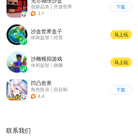
无尽物理沙盒
创新品类
|
开放世界
下载
|
像素风
|
动作冒险
3.1
沙盒世界盒子
马上玩
休闲益智
|
经营
沙雕模拟游戏
马上玩
休闲益智
|
烧脑
凹凸世界
角色扮演
|
回合制
下载
|
动漫改编
|
凹凸世界
4.4
联系我们