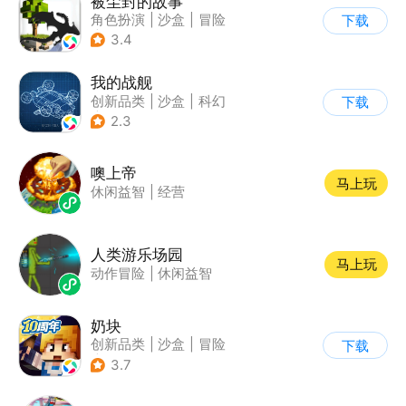
被尘封的故事
角色扮演
|
沙盒
|
冒险
下载
|
开放世界
3.4
我的战舰
创新品类
|
沙盒
|
科幻
下载
|
开放世界
2.3
噢上帝
马上玩
休闲益智
|
经营
人类游乐场园
马上玩
动作冒险
|
休闲益智
奶块
创新品类
|
沙盒
|
冒险
下载
|
开放世界
3.7