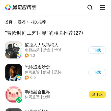
首页
游戏
相关推荐
“冒险时间工艺世界”的相关推荐(27)
监控人大战马桶人
创新品类
|
沙盒
|
卡通
下载
|
建造
1.0
恐怖追逐沙盒
休闲益智
|
解谜
|
恐怖
下载
|
暗黑
0.0
动物融合世界
马上玩
休闲益智
|
烧脑