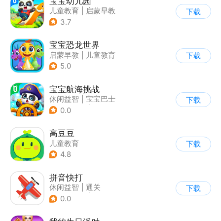
宝宝幼儿园
儿童教育
|
启蒙早教
下载
3.7
宝宝恐龙世界
启蒙早教
|
儿童教育
下载
5.0
宝宝航海挑战
休闲益智
|
宝宝巴士
下载
|
学习教育
|
卡通
0.0
高豆豆
儿童教育
下载
4.8
拼音快打
休闲益智
|
通关
下载
|
学习教育
|
儿童游戏
0.0