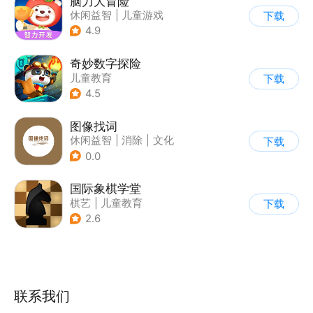
脑力大冒险
休闲益智
|
儿童游戏
下载
|
卡通
|
学习教育
4.9
奇妙数字探险
儿童教育
下载
|
儿童益智游戏
4.5
|
兴趣学习
图像找词
休闲益智
|
消除
|
文化
下载
|
清新
0.0
国际象棋学堂
棋艺
|
儿童教育
下载
2.6
联系我们