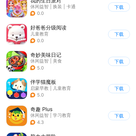
我的生日派对
休闲益智
|
换装
|
卡通
下载
0.0
好爸爸分级阅读
儿童教育
下载
0.0
奇妙美味日记
休闲益智
|
美食
下载
|
宝宝巴士
|
学习教育
5.0
伴学猫魔板
启蒙早教
|
儿童教育
下载
5.0
奇趣 Plus
休闲益智
|
学习教育
下载
|
儿童游戏
4.3