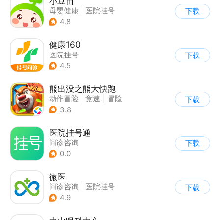
小豆苗
母婴健康
|
医院挂号
下载
4.8
健康160
医院挂号
下载
4.5
熊出没之熊大快跑
动作冒险
|
竞速
|
冒险
下载
|
熊出没
3.8
医院挂号通
问诊咨询
下载
0.0
微医
问诊咨询
|
医院挂号
下载
4.9