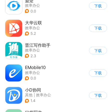
盟楚
效率办公
下载
0.0
大华云联
效率办公
下载
5.2
晋江写作助手
效率办公
下载
2.3
EMobile10
效率办公
下载
0.0
小D协同
其他
|
效率办公
下载
1.4