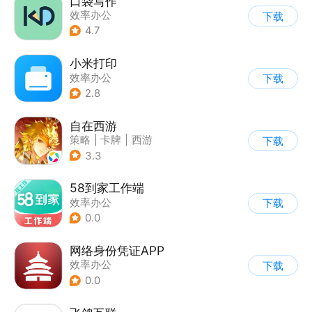
口袋写作
效率办公
下载
4.7
小米打印
效率办公
下载
2.8
自在西游
策略
|
卡牌
|
西游
下载
|
中国风
3.3
58到家工作端
效率办公
下载
0.0
网络身份凭证APP
效率办公
下载
0.0