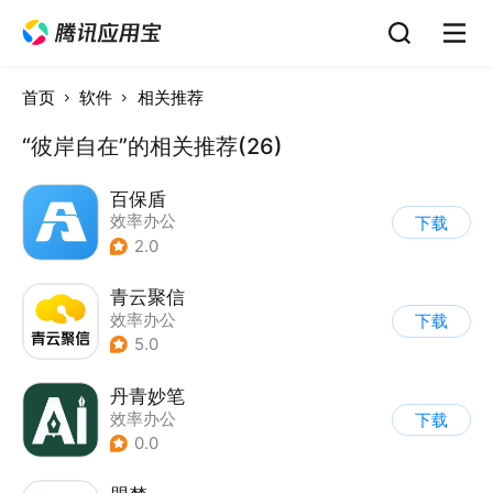
首页
软件
相关推荐
“彼岸自在”的相关推荐(26)
百保盾
效率办公
下载
2.0
青云聚信
效率办公
下载
5.0
丹青妙笔
效率办公
下载
0.0