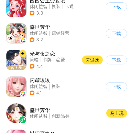
西西公主变装记
休闲益智
|
换装
|
卡通
下载
3.3
盛世芳华
休闲益智
|
店铺经营
下载
|
架空历史
|
女性向
3.2
光与夜之恋
策略
|
卡牌
|
恋爱
云游戏
下载
|
乙女
4.4
闪耀暖暖
休闲益智
|
换装
下载
|
美少女
|
二次元
4.1
盛世芳华
马上玩
休闲益智
|
创新品类