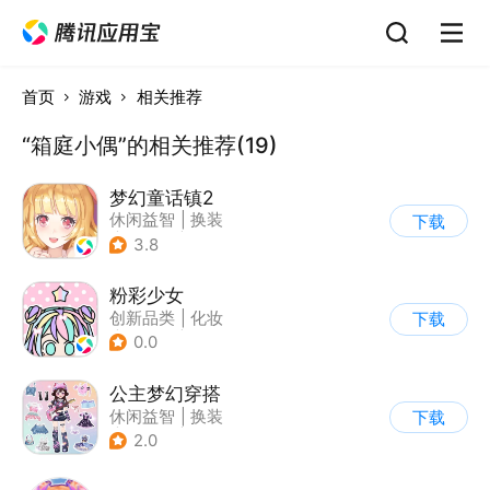
首页
游戏
相关推荐
“箱庭小偶”的相关推荐(19)
梦幻童话镇2
休闲益智
|
换装
下载
|
女性向
|
二次元
3.8
粉彩少女
创新品类
|
化妆
下载
|
女性向
|
卡通
0.0
公主梦幻穿搭
休闲益智
|
换装
下载
|
女性向
|
卡通
2.0