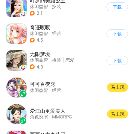
叶罗丽美颜公主
休闲益智
|
换装
下载
|
动漫改编
3.1
|
精灵梦叶罗丽
奇迹暖暖
休闲益智
|
经营
下载
|
美少女
|
动漫
4.5
无限梦境
休闲益智
|
换装
|
恋爱
下载
|
乙女
4.8
可可百变秀
马上玩
休闲益智
|
经营
爱江山更爱美人
马上玩
角色扮演
|
MMORPG