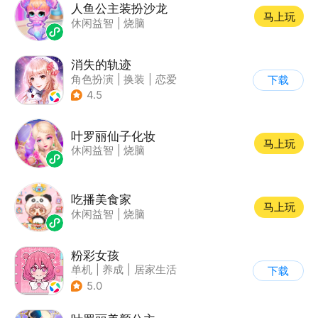
人鱼公主装扮沙龙
马上玩
休闲益智
|
烧脑
消失的轨迹
角色扮演
|
换装
|
恋爱
下载
|
乙女
4.5
叶罗丽仙子化妆
马上玩
休闲益智
|
烧脑
吃播美食家
马上玩
休闲益智
|
烧脑
粉彩女孩
单机
|
养成
|
居家生活
下载
|
女性向
5.0