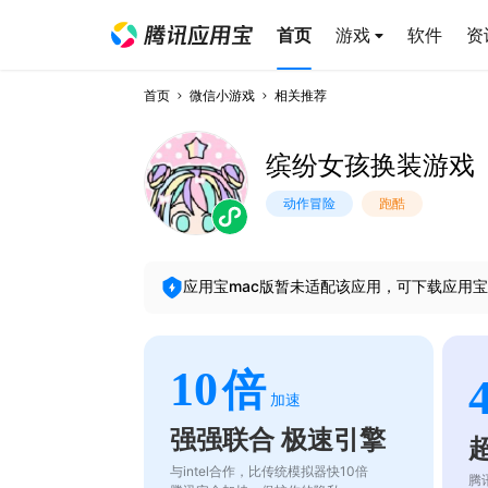
首页
游戏
软件
资
首页
微信小游戏
相关推荐
缤纷女孩换装游戏
动作冒险
跑酷
应用宝mac版暂未适配该应用，可下载应用宝
10
倍
加速
强强联合 极速引擎
与intel合作，比传统模拟器快10倍
腾