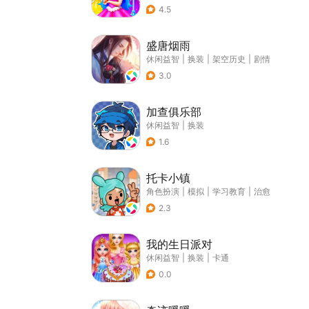
4.5
盛唐烟雨
休闲益智
|
换装
|
架空历史
|
剧情
3.0
加查俱乐部
休闲益智
|
换装
1.6
托卡小镇
角色扮演
|
模拟
|
学习教育
|
治愈
2.3
我的生日派对
休闲益智
|
换装
|
卡通
0.0