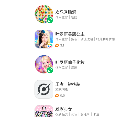
欢乐秀脑洞
休闲益智
|
塔防
叶罗丽美颜公主
休闲益智
|
换装
|
动漫改编
|
精灵梦叶罗丽
3.1
叶罗丽仙子化妆
休闲益智
|
烧脑
王者一键换装
游戏周边
0.0
粉彩少女
创新品类
|
化妆
|
女性向
|
卡通