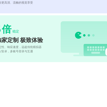
你更高清、流畅的视觉享受
5
倍
稳定
独家定制 极致体验
定性、响应速度，远超传统模拟器
OS/安卓，多账号登录与互通