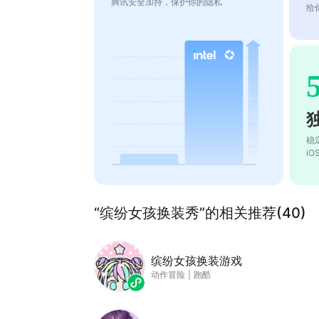
腾讯安全加持，保护你的隐私
给
稳
i
“缤纷女孩换装秀”的相关推荐(40)
缤纷女孩换装游戏
动作冒险
|
跑酷