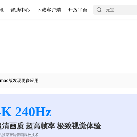
讯
帮助中心
下载客户端
开放平台
mac版发现更多应用
4K 240Hz
超清画质 超高帧率 极致视觉体验
讯独家智能音画调校技术