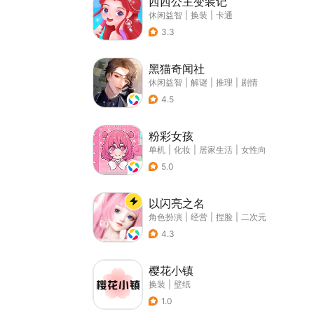
西西公主变装记
休闲益智
|
换装
|
卡通
3.3
黑猫奇闻社
休闲益智
|
解谜
|
推理
|
剧情
4.5
粉彩女孩
单机
|
化妆
|
居家生活
|
女性向
5.0
以闪亮之名
角色扮演
|
经营
|
捏脸
|
二次元
4.3
樱花小镇
换装
|
壁纸
1.0