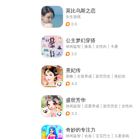
莫比乌斯之恋
女生游戏
0.0
公主梦幻穿搭
休闲益智
|
换装
|
女性向
|
卡通
2.0
熹妃传
策略
|
古装养成
|
架空历史
|
熹妃传
4.0
盛世芳华
休闲益智
|
恋爱养成
|
架空历史
|
女性向
3.2
奇妙的专注力
休闲益智
|
化妆
|
宝宝巴士
|
儿童游戏