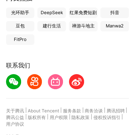
光环助手
DeepSeek
红果免费短剧
抖音
豆包
建行生活
禅游斗地主
Manwa2
FitPro
联系我们
|
|
|
|
|
关于腾讯
About Tencent
服务条款
商务洽谈
腾讯招聘
|
|
|
|
|
腾讯公益
版权所有
用户权限
隐私政策
侵权投诉指引
用户协议