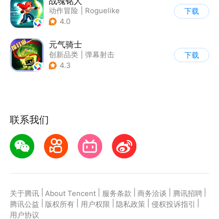
战魂铭人
动作冒险
|
Roguelike
下载
|
冒险
|
像素风
4.0
元气骑士
创新品类
|
弹幕射击
下载
|
地牢
|
像素风
4.3
联系我们
|
|
|
|
|
关于腾讯
About Tencent
服务条款
商务洽谈
腾讯招聘
|
|
|
|
|
腾讯公益
版权所有
用户权限
隐私政策
侵权投诉指引
用户协议