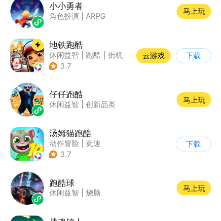
小小勇者
马上玩
角色扮演
|
ARPG
地铁跑酷
休闲益智
|
跑酷
|
街机
云游戏
下载
|
创梦天地
3.7
仔仔跑酷
马上玩
休闲益智
|
创新品类
汤姆猫跑酷
动作冒险
|
竞速
下载
|
汤姆猫
|
卡通
3.7
跑酷球
马上玩
休闲益智
|
烧脑