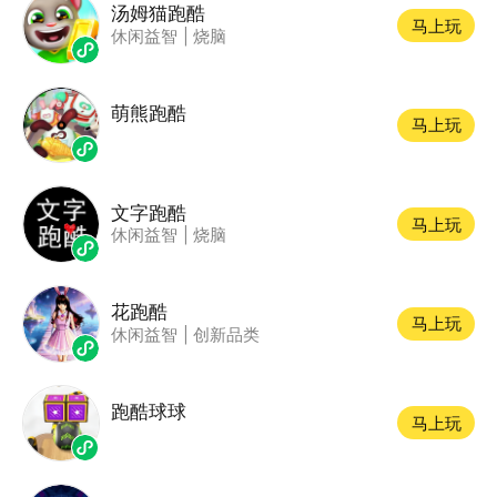
汤姆猫跑酷
马上玩
休闲益智
|
烧脑
萌熊跑酷
马上玩
文字跑酷
马上玩
休闲益智
|
烧脑
花跑酷
马上玩
休闲益智
|
创新品类
跑酷球球
马上玩