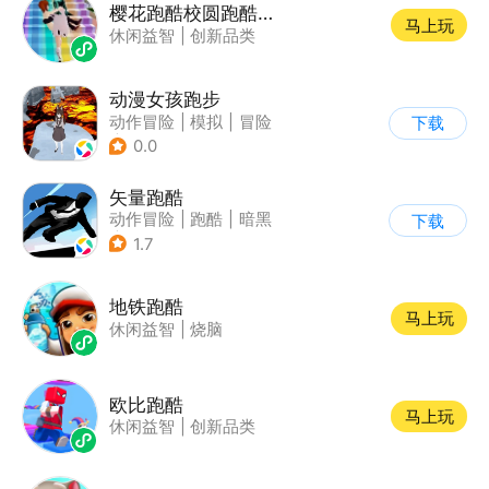
樱花跑酷校圆跑酷小游戏
马上玩
休闲益智
|
创新品类
动漫女孩跑步
动作冒险
|
模拟
|
冒险
下载
|
二次元
0.0
矢量跑酷
动作冒险
|
跑酷
|
暗黑
下载
|
通关
1.7
地铁跑酷
马上玩
休闲益智
|
烧脑
欧比跑酷
马上玩
休闲益智
|
创新品类