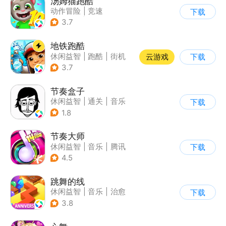
汤姆猫跑酷
动作冒险
|
竞速
下载
|
汤姆猫
|
卡通
3.7
地铁跑酷
休闲益智
|
跑酷
|
街机
云游戏
下载
|
创梦天地
3.7
节奏盒子
休闲益智
|
通关
|
音乐
下载
1.8
节奏大师
休闲益智
|
音乐
|
腾讯
下载
4.5
跳舞的线
休闲益智
|
音乐
|
治愈
下载
3.8