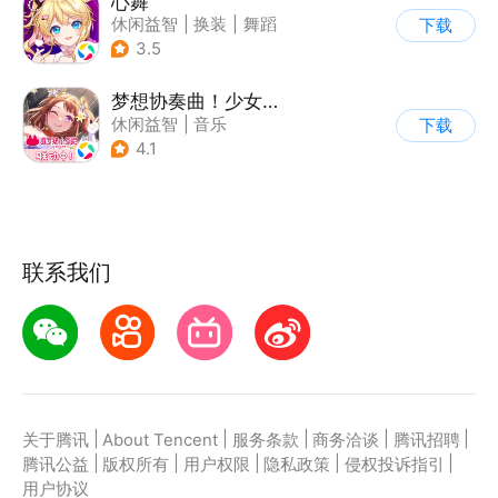
心舞
休闲益智
|
换装
|
舞蹈
下载
|
结婚
3.5
梦想协奏曲！少女乐团派对！
休闲益智
|
音乐
下载
|
美少女
|
二次元
4.1
联系我们
|
|
|
|
|
关于腾讯
About Tencent
服务条款
商务洽谈
腾讯招聘
|
|
|
|
|
腾讯公益
版权所有
用户权限
隐私政策
侵权投诉指引
用户协议