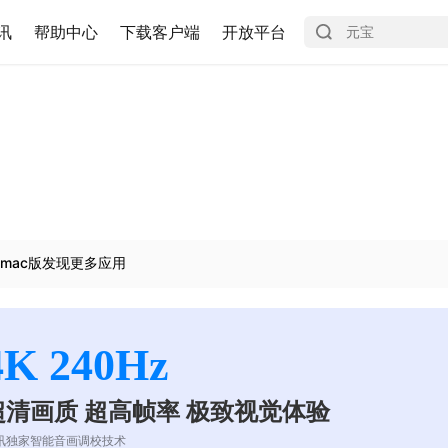
讯
帮助中心
下载客户端
开放平台
mac版发现更多应用
4K 240Hz
超清画质 超高帧率 极致视觉体验
讯独家智能音画调校技术