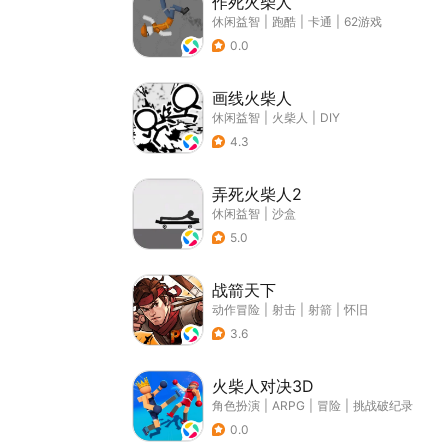
作死火柴人
休闲益智
|
跑酷
|
卡通
|
62游戏
0.0
画线火柴人
休闲益智
|
火柴人
|
DIY
4.3
弄死火柴人2
休闲益智
|
沙盒
5.0
战箭天下
动作冒险
|
射击
|
射箭
|
怀旧
3.6
火柴人对决3D
角色扮演
|
ARPG
|
冒险
|
挑战破纪录
0.0