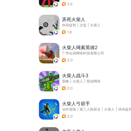
5.0
弄死火柴人
休闲益智
|
沙盒
|
火柴人
1.8
火柴人绳索英雄2
广州合游网络科技有限公司
0.0
火柴人战斗3
策略
|
火柴人
|
指动网络
0.0
火柴人弓箭手
动作冒险
|
第三人称射击
|
火柴人
|
休闲益
0.0