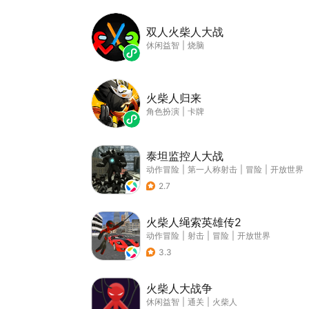
双人火柴人大战
休闲益智
|
烧脑
火柴人归来
角色扮演
|
卡牌
泰坦监控人大战
动作冒险
|
第一人称射击
|
冒险
|
开放世界
2.7
火柴人绳索英雄传2
动作冒险
|
射击
|
冒险
|
开放世界
3.3
火柴人大战争
休闲益智
|
通关
|
火柴人