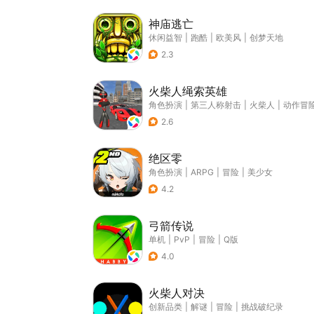
神庙逃亡
休闲益智
|
跑酷
|
欧美风
|
创梦天地
2.3
火柴人绳索英雄
角色扮演
|
第三人称射击
|
火柴人
|
动作冒
2.6
绝区零
角色扮演
|
ARPG
|
冒险
|
美少女
4.2
弓箭传说
单机
|
PvP
|
冒险
|
Q版
4.0
火柴人对决
创新品类
|
解谜
|
冒险
|
挑战破纪录