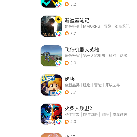
3.2
新盗墓笔记
角色扮演
|
MMORPG
|
冒险
|
盗墓笔记
3.7
飞行机器人英雄
角色扮演
|
第三人称射击
|
科幻
|
动漫
3.0
奶块
创新品类
|
建造
|
冒险
|
开放世界
3.7
火柴人联盟2
动作冒险
|
即时战略
|
冒险
|
横版过关
4.0