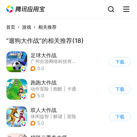
首页
游戏
相关推荐
“遛狗大作战”的相关推荐(18)
足球大作战
广州合游网络科技有限公司
下载
0.0
跑跑大作战
动作冒险
|
跑酷
|
卡通
下载
5.0
双人大作战
休闲益智
|
解谜
|
冒险
下载
|
派对游戏
5.0