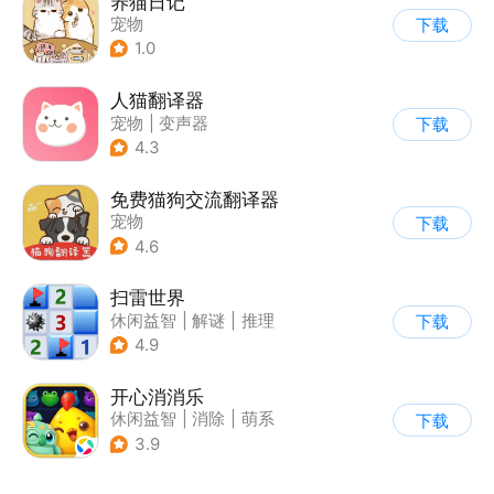
养猫日记
宠物
下载
1.0
人猫翻译器
宠物
|
变声器
下载
4.3
免费猫狗交流翻译器
宠物
下载
4.6
扫雷世界
休闲益智
|
解谜
|
推理
下载
|
单机
4.9
开心消消乐
休闲益智
|
消除
|
萌系
下载
|
乐元素
3.9