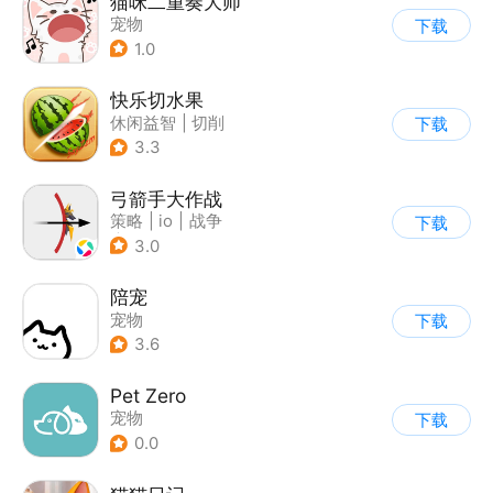
猫咪二重奏大师
宠物
下载
1.0
快乐切水果
休闲益智
|
切削
下载
3.3
弓箭手大作战
策略
|
io
|
战争
下载
|
非对称竞技
3.0
陪宠
宠物
下载
3.6
Pet Zero
宠物
下载
0.0