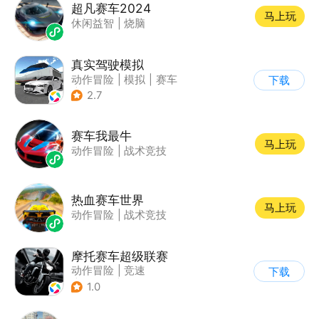
超凡赛车2024
马上玩
休闲益智
|
烧脑
真实驾驶模拟
动作冒险
|
模拟
|
赛车
下载
|
漂移
2.7
赛车我最牛
马上玩
动作冒险
|
战术竞技
热血赛车世界
马上玩
动作冒险
|
战术竞技
摩托赛车超级联赛
动作冒险
|
竞速
下载
|
摩托车
|
挑战赛
1.0