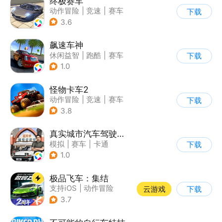
终极赛车
动作冒险
|
竞速
|
赛车
下载
3.6
飙速车神
休闲益智
|
跑酷
|
赛车
下载
|
漂移
1.0
怪物卡车2
动作冒险
|
竞速
|
赛车
下载
|
卡通
3.8
真实城市汽车驾驶3D
模拟
|
赛车
|
卡通
下载
|
竞速
1.0
极品飞车：集结
支持iOS
|
动作冒险
云游戏
下载
|
竞速
|
赛车
3.7