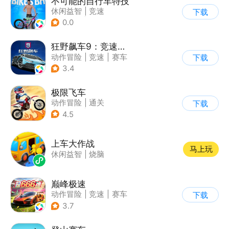
不可能的自行车特技
休闲益智
|
竞速
下载
|
自行车
|
写实
0.0
狂野飙车9：竞速传奇
动作冒险
|
竞速
|
赛车
下载
|
狂野飙车
3.4
极限飞车
动作冒险
|
通关
下载
|
摩托车
|
横版过关
4.5
上车大作战
马上玩
休闲益智
|
烧脑
巅峰极速
动作冒险
|
竞速
|
赛车
下载
|
漂移
3.7