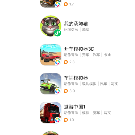
1.7
我的汤姆猫
休闲益智
|
烧脑
开车模拟器3D
动作冒险
|
开车
|
汽车
|
卡通
2.3
车祸模拟器
动作冒险
|
载具模拟
|
汽车
|
写实
3.0
遨游中国1
动作冒险
|
模拟
|
赛车
|
写实
1.9