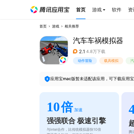
首页
游戏
软件
资
首页
游戏
相关推荐
汽车车祸模拟器
2.1
4.8万下载
动作冒险
载具模拟
汽
应用宝mac版暂未适配该应用，可下载应用宝
10
倍
加速
强强联合 极速引擎
与intel合作，比传统模拟器快10倍
腾