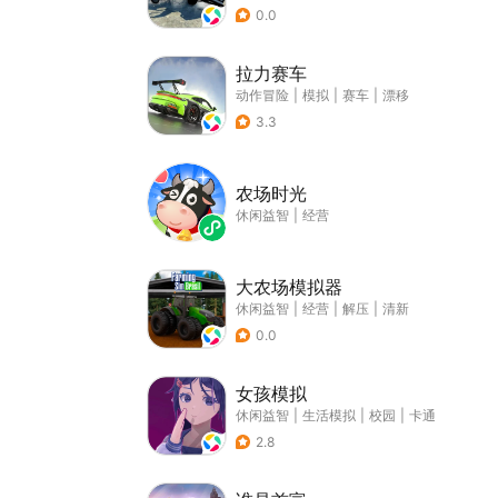
0.0
拉力赛车
动作冒险
|
模拟
|
赛车
|
漂移
3.3
农场时光
休闲益智
|
经营
大农场模拟器
休闲益智
|
经营
|
解压
|
清新
0.0
女孩模拟
休闲益智
|
生活模拟
|
校园
|
卡通
2.8