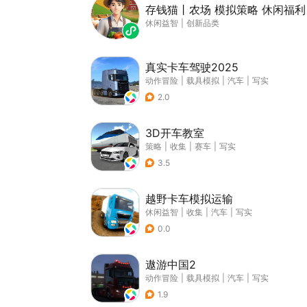
存钱猫丨农场 模拟策略 休闲福利
休闲益智
|
创新品类
真实卡车驾驶2025
动作冒险
|
载具模拟
|
汽车
|
写实
2.0
3D开车教室
策略
|
收集
|
赛车
|
写实
3.5
越野卡车模拟运输
休闲益智
|
收集
|
汽车
|
写实
0.0
遨游中国2
动作冒险
|
载具模拟
|
汽车
|
写实
1.9