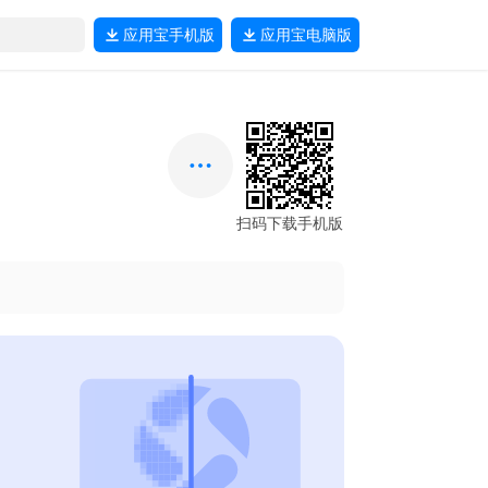
应用宝
手机版
应用宝
电脑版
扫码下载手机版