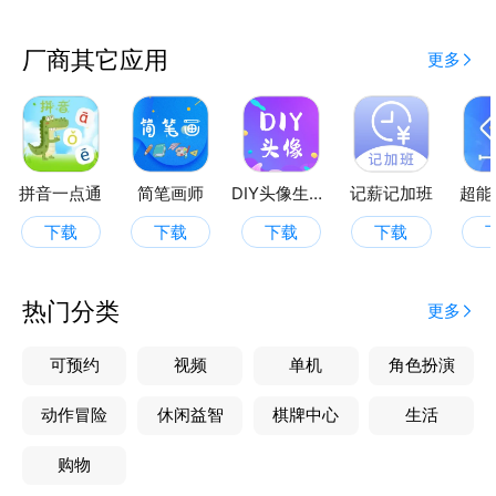
厂商其它应用
更多
拼音一点通
简笔画师
DIY头像生成器
记薪记加班
超能
下载
下载
下载
下载
热门分类
更多
可预约
视频
单机
角色扮演
动作冒险
休闲益智
棋牌中心
生活
购物