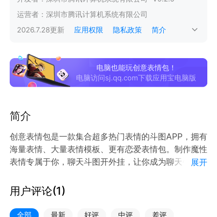
运营者：
深圳市腾讯计算机系统有限公司
2026.7.28
更新
应用权限
隐私政策
简介
电脑也能玩创意表情包！
电脑访问sj.qq.com下载应用宝电脑版
简介
创意表情包是一款集合超多热门表情的斗图APP，拥有
海量表情、大量表情模板、更有恋爱表情包。制作魔性
表情专属于你，聊天斗图开外挂，让你成为聊天牛人。
展开
【功能简介】
1. 聊天斗图，表情包不够用？海量表情任你选；
用户评论(
1
)
2. 表情包千变一律？海量模板创作，专属于你；
3. 还在为恋爱找话题？恋爱表情为你解决烦恼；
全部
最新
好评
中评
差评