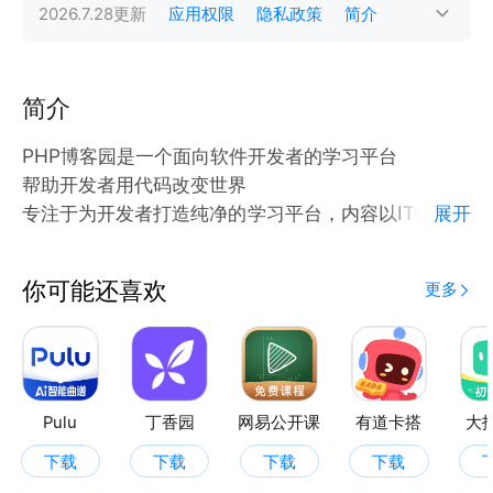
2026.7.28
更新
应用权限
隐私政策
简介
简介
PHP博客园是一个面向软件开发者的学习平台
帮助开发者用代码改变世界
专注于为开发者打造纯净的学习平台，内容以IT技术为
展开
主，涵盖编程语言、软件开发等领域。
页面干净清爽，干货优先，注重用户体验，
你可能还喜欢
更多
功能丰富多样：除博客功能外，还有互动交流的小组、
精品问答的博问、收藏精彩内容的网摘、搜索站内内容
的找找看、随时记录思想火花的闪存、了解业内动态的
新闻频道、知识库、期刊等。
知识分享与学习：开发者可学习技术经验、项目成果
Pulu
丁香园
网易公开课
有道卡搭
大
等，也可从中学习前沿技术，了解行业进展。
下载
下载
下载
下载
推动技术发展：众多学习经验分享和思想碰撞，有助于