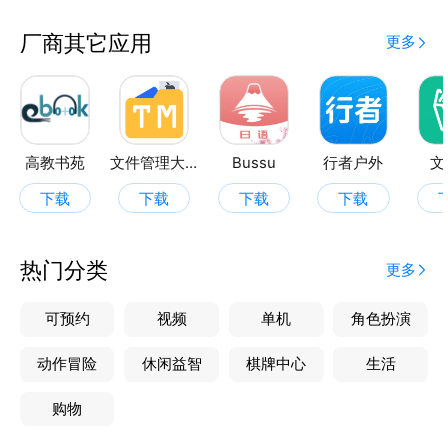
推动技术创新和发展，帮助开发者提升技术水平，用代
码改变世界。
厂商其它应用
更多
高教书苑
文件管理大师
Bussu
行者户外
文
下载
下载
下载
下载
热门分类
更多
可预约
视频
单机
角色扮演
动作冒险
休闲益智
棋牌中心
生活
购物