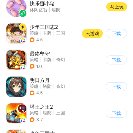
快乐挪小猪
马上玩
休闲益智
|
塔防
少年三国志2
策略
|
卡牌
|
三国
云游戏
下载
|
少年三国志
4.5
最终坚守
策略
|
卡牌
|
奇幻
下载
|
卡通
1.0
明日方舟
策略
|
塔防
|
奇幻
下载
|
废土
4.5
塔王之王2
策略
|
塔防
|
三国
下载
|
中国风
3.7