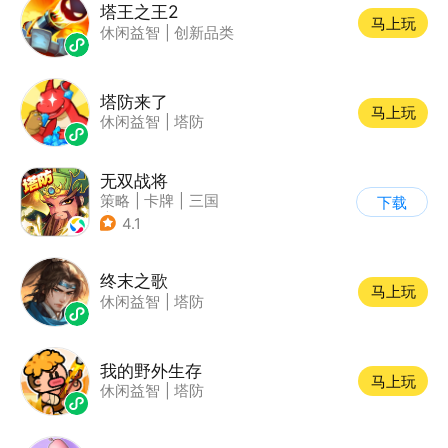
塔王之王2
马上玩
休闲益智
|
创新品类
塔防来了
马上玩
休闲益智
|
塔防
无双战将
策略
|
卡牌
|
三国
下载
|
中国风
4.1
终末之歌
马上玩
休闲益智
|
塔防
我的野外生存
马上玩
休闲益智
|
塔防