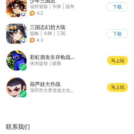
少年三国志
动作冒险
|
卡牌
|
战争
下载
|
少年三国志
4.2
三国志幻想大陆
策略
|
卡牌
|
三国
下载
|
美少女
4.3
彩虹朋友生存枪战游戏
马上玩
休闲益智
|
烧脑
葫芦娃大作战
马上玩
深圳市大梦龙途文化传播有限公司
联系我们