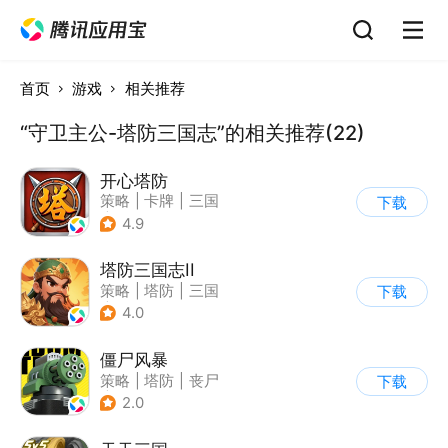
首页
游戏
相关推荐
“守卫主公-塔防三国志”的相关推荐(22)
开心塔防
策略
|
卡牌
|
三国
下载
|
中国风
4.9
塔防三国志II
策略
|
塔防
|
三国
下载
|
卡通
4.0
僵尸风暴
策略
|
塔防
|
丧尸
下载
|
卡通
2.0