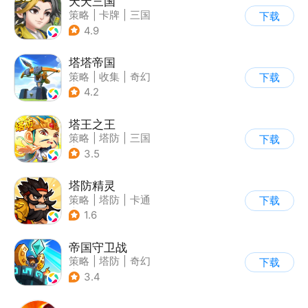
天天三国
策略
|
卡牌
|
三国
下载
|
Q版
4.9
塔塔帝国
策略
|
收集
|
奇幻
下载
|
卡通
4.2
塔王之王
策略
|
塔防
|
三国
下载
|
卡通
3.5
塔防精灵
策略
|
塔防
|
卡通
下载
|
自走棋
1.6
帝国守卫战
策略
|
塔防
|
奇幻
下载
|
卡通
3.4