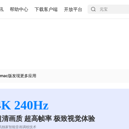
讯
帮助中心
下载客户端
开放平台
mac版发现更多应用
4K 240Hz
超清画质 超高帧率 极致视觉体验
讯独家智能音画调校技术