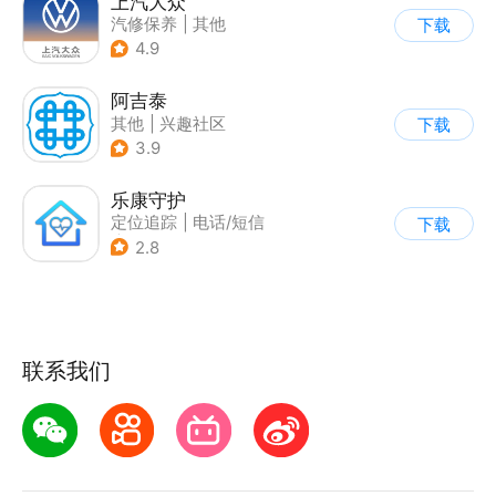
上汽大众
汽修保养
|
其他
下载
4.9
阿吉泰
其他
|
兴趣社区
下载
3.9
乐康守护
定位追踪
|
电话/短信
下载
|
其他
2.8
联系我们