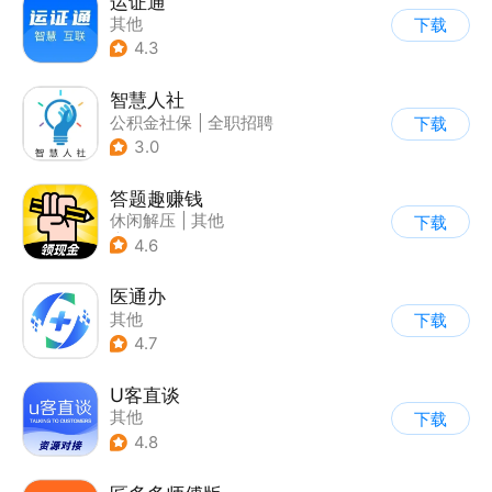
运证通
其他
下载
4.3
智慧人社
公积金社保
|
全职招聘
下载
3.0
答题趣赚钱
休闲解压
|
其他
下载
|
知识问答
4.6
医通办
其他
下载
4.7
U客直谈
其他
下载
4.8