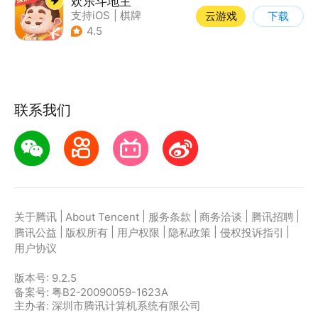
欢乐斗地主
支持iOS
|
棋牌
云游戏
下载
|
即时战略
|
Q版
4.5
联系我们
|
|
|
|
|
关于腾讯
About Tencent
服务条款
商务洽谈
腾讯招聘
|
|
|
|
|
腾讯公益
版权所有
用户权限
隐私政策
侵权投诉指引
用户协议
版本号:
9.2.5
备案号: 粤B2-20090059-1623A
主办者: 深圳市腾讯计算机系统有限公司