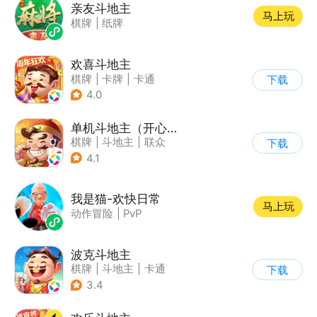
亲友斗地主
马上玩
棋牌
|
纸牌
欢喜斗地主
棋牌
|
卡牌
|
卡通
下载
|
斗地主
4.0
单机斗地主（开心版）
棋牌
|
斗地主
|
联众
下载
4.1
我是猫-欢快日常
马上玩
动作冒险
|
PvP
波克斗地主
棋牌
|
斗地主
|
卡通
下载
|
休闲益智
3.4