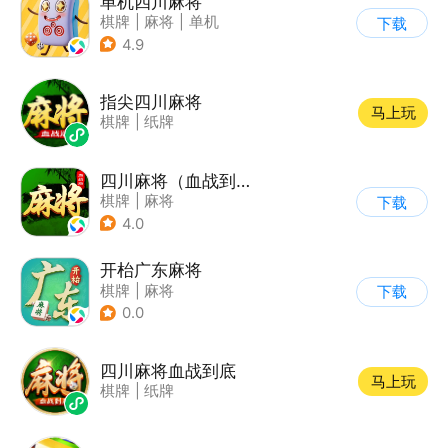
单机四川麻将
棋牌
|
麻将
|
单机
下载
4.9
指尖四川麻将
马上玩
棋牌
|
纸牌
四川麻将（血战到底）
棋牌
|
麻将
下载
4.0
开枱广东麻将
棋牌
|
麻将
下载
0.0
四川麻将血战到底
马上玩
棋牌
|
纸牌