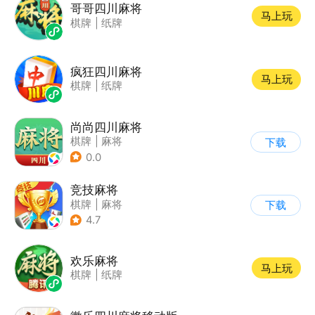
哥哥四川麻将
马上玩
棋牌
|
纸牌
疯狂四川麻将
马上玩
棋牌
|
纸牌
尚尚四川麻将
棋牌
|
麻将
下载
0.0
竞技麻将
棋牌
|
麻将
下载
4.7
欢乐麻将
马上玩
棋牌
|
纸牌