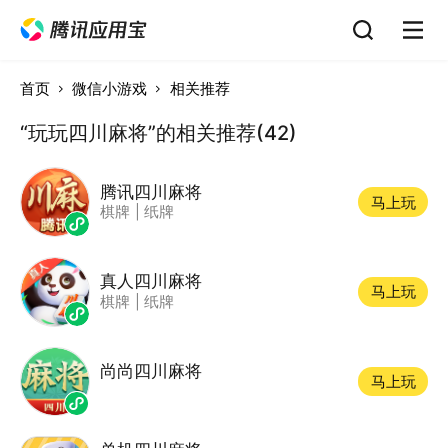
首页
微信小游戏
相关推荐
“玩玩四川麻将”的相关推荐(42)
腾讯四川麻将
马上玩
棋牌
|
纸牌
真人四川麻将
马上玩
棋牌
|
纸牌
尚尚四川麻将
马上玩