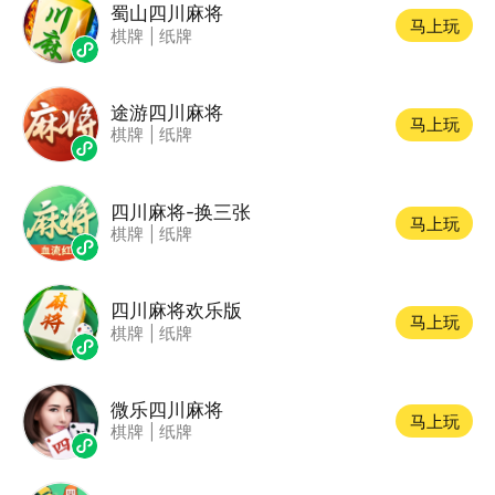
蜀山四川麻将
马上玩
棋牌
|
纸牌
途游四川麻将
马上玩
棋牌
|
纸牌
四川麻将-换三张
马上玩
棋牌
|
纸牌
四川麻将欢乐版
马上玩
棋牌
|
纸牌
微乐四川麻将
马上玩
棋牌
|
纸牌