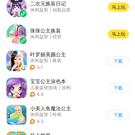
二次元换装日记
马上玩
休闲益智
|
创新品类
珠珠公主换装
马上玩
休闲益智
|
经营
叶罗丽美颜公主
休闲益智
|
换装
下载
|
动漫改编
3.1
|
精灵梦叶罗丽
宝宝公主涂色本
儿童益智游戏
|
涂鸦
下载
4.9
小美人鱼魔法公主
休闲益智
|
绘画
下载
|
儿童游戏
|
填色
4.3