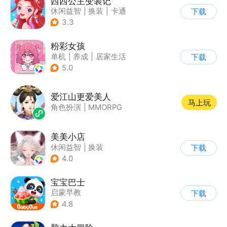
西西公主变装记
休闲益智
|
换装
|
卡通
下载
3.3
粉彩女孩
单机
|
养成
|
居家生活
下载
|
女性向
5.0
爱江山更爱美人
马上玩
角色扮演
|
MMORPG
美美小店
休闲益智
|
换装
下载
|
女性向
|
卡通
4.0
宝宝巴士
启蒙早教
下载
|
儿童益智游戏
4.8