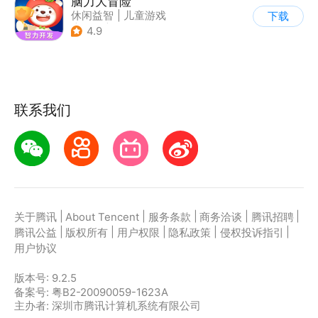
脑力大冒险
休闲益智
|
儿童游戏
下载
|
卡通
|
学习教育
4.9
联系我们
|
|
|
|
|
关于腾讯
About Tencent
服务条款
商务洽谈
腾讯招聘
|
|
|
|
|
腾讯公益
版权所有
用户权限
隐私政策
侵权投诉指引
用户协议
版本号:
9.2.5
备案号: 粤B2-20090059-1623A
主办者: 深圳市腾讯计算机系统有限公司