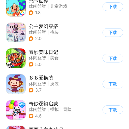
托卡世界
休闲益智
|
儿童游戏
下载
1.8
公主梦幻穿搭
休闲益智
|
换装
下载
|
女性向
|
卡通
2.0
奇妙美味日记
休闲益智
|
美食
下载
|
宝宝巴士
|
学习教育
5.0
多多爱换装
休闲益智
|
换装
下载
|
儿童游戏
|
卡通
3.7
奇妙逻辑启蒙
休闲益智
|
模拟
|
冒险
下载
|
宝宝巴士
4.6