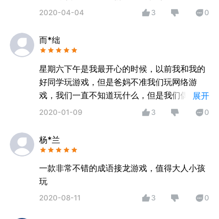
2020-04-04
3
0
而*绌
星期六下午是我最开心的时候，以前我和我的
好同学玩游戏，但是爸妈不准我们玩网络游
戏，我们一直不知道玩什么，但是我们偶然发
展开
现了这个游戏，每次在“成语猜猜猜”里，我们
2020-01-09
3
0
比赛，看谁猜的快，猜的准。爸爸妈妈也不反
对我们了，很支持！
杨*兰
一款非常不错的成语接龙游戏，值得大人小孩
玩
2020-08-11
3
0