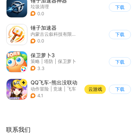
锤子加速器神器
垃圾清理
下载
0.0
锤子加速器
内蒙古云叙科技有限公司
下载
0.0
保卫萝卜3
策略
|
塔防
|
保卫萝卜
下载
|
卡通
3.3
QQ飞车-熊出没联动
动作冒险
|
竞速
|
飞车
云游戏
下载
|
漂移
4.1
联系我们