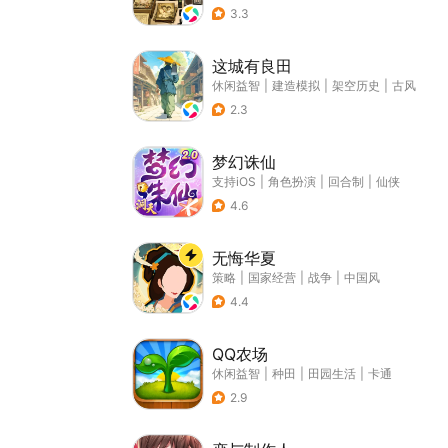
3.3
这城有良田
休闲益智
|
建造模拟
|
架空历史
|
古风
2.3
梦幻诛仙
支持iOS
|
角色扮演
|
回合制
|
仙侠
4.6
无悔华夏
策略
|
国家经营
|
战争
|
中国风
4.4
QQ农场
休闲益智
|
种田
|
田园生活
|
卡通
2.9