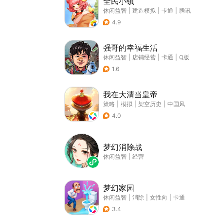
全民小镇
休闲益智
|
建造模拟
|
卡通
|
腾讯
4.9
强哥的幸福生活
休闲益智
|
店铺经营
|
卡通
|
Q版
1.6
我在大清当皇帝
策略
|
模拟
|
架空历史
|
中国风
4.0
梦幻消除战
休闲益智
|
经营
梦幻家园
休闲益智
|
消除
|
女性向
|
卡通
3.4