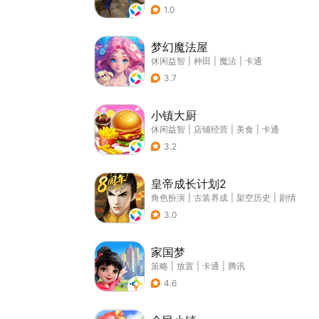
1.0
梦幻魔法屋
休闲益智
|
种田
|
魔法
|
卡通
3.7
小镇大厨
休闲益智
|
店铺经营
|
美食
|
卡通
3.2
皇帝成长计划2
角色扮演
|
古装养成
|
架空历史
|
剧情
3.0
家国梦
策略
|
放置
|
卡通
|
腾讯
4.6