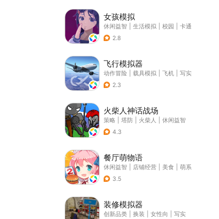
女孩模拟
休闲益智
|
生活模拟
|
校园
|
卡通
2.8
飞行模拟器
动作冒险
|
载具模拟
|
飞机
|
写实
2.3
火柴人神话战场
策略
|
塔防
|
火柴人
|
休闲益智
4.3
餐厅萌物语
休闲益智
|
店铺经营
|
美食
|
萌系
3.5
装修模拟器
创新品类
|
换装
|
女性向
|
写实