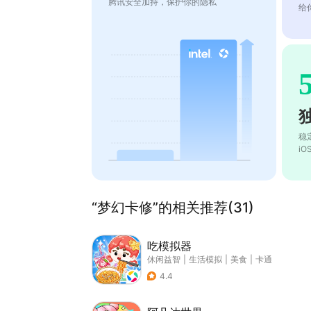
腾讯安全加持，保护你的隐私
给
稳
i
“梦幻卡修”的相关推荐(31)
吃模拟器
休闲益智
|
生活模拟
|
美食
|
卡通
4.4