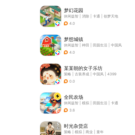
梦幻花园
休闲益智
|
消除
|
卡通
|
创梦天地
4.0
梦想城镇
休闲益智
|
种田
|
田园生活
|
中国风
4.0
某某朝的女子乐坊
策略
|
古装养成
|
中国风
|
4399
0.0
全民农场
休闲益智
|
模拟
|
田园生活
|
卡通
3.6
时光杂货店
策略
|
模拟
|
商业
|
童年