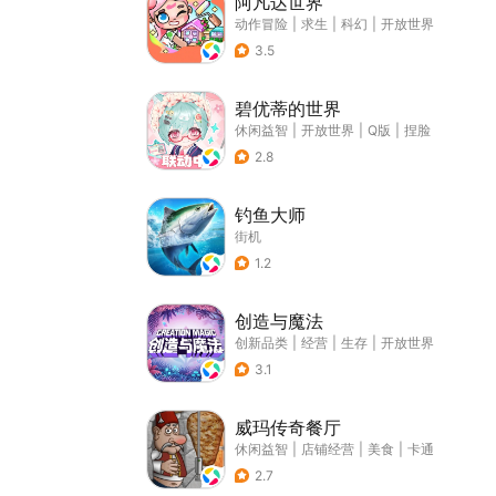
阿凡达世界
动作冒险
|
求生
|
科幻
|
开放世界
3.5
碧优蒂的世界
休闲益智
|
开放世界
|
Q版
|
捏脸
2.8
钓鱼大师
街机
1.2
创造与魔法
创新品类
|
经营
|
生存
|
开放世界
3.1
威玛传奇餐厅
休闲益智
|
店铺经营
|
美食
|
卡通
2.7