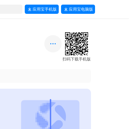
应用宝
手机版
应用宝
电脑版
扫码下载手机版