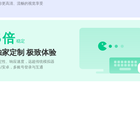
你更高清、流畅的视觉享受
5
倍
稳定
独家定制 极致体验
定性、响应速度，远超传统模拟器
OS/安卓，多账号登录与互通