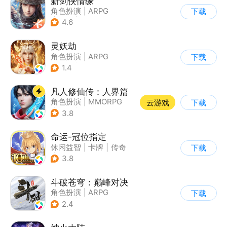
新剑侠情缘
角色扮演
|
ARPG
下载
|
武侠
|
剑侠情缘
4.6
灵妖劫
角色扮演
|
ARPG
下载
|
仙侠
|
自由交易
1.4
凡人修仙传：人界篇
角色扮演
|
MMORPG
云游戏
下载
|
仙侠
|
开放世界
3.8
命运-冠位指定
休闲益智
|
卡牌
|
传奇
下载
|
命运
3.8
斗破苍穹：巅峰对决
角色扮演
|
ARPG
下载
|
奇幻
|
斗破苍穹
2.4