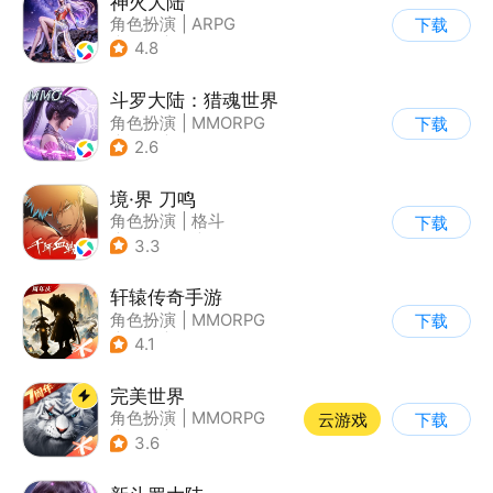
神火大陆
角色扮演
|
ARPG
下载
|
奇幻
|
自由交易
4.8
斗罗大陆：猎魂世界
角色扮演
|
MMORPG
下载
|
奇幻
|
斗罗大陆
2.6
境·界 刀鸣
角色扮演
|
格斗
下载
|
动漫改编
|
剧情
3.3
轩辕传奇手游
角色扮演
|
MMORPG
下载
|
神话
|
山海经
4.1
完美世界
角色扮演
|
MMORPG
云游戏
下载
|
奇幻
|
完美世界
3.6