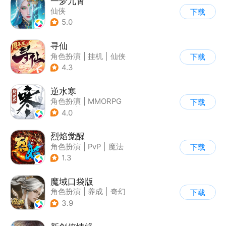
一梦九霄
仙侠
下载
5.0
寻仙
角色扮演
|
挂机
|
仙侠
下载
|
寻仙
4.3
逆水寒
角色扮演
|
MMORPG
下载
|
武侠
|
开放世界
4.0
烈焰觉醒
角色扮演
|
PvP
|
魔法
下载
|
烧脑
1.3
魔域口袋版
角色扮演
|
养成
|
奇幻
下载
|
魔域
3.9