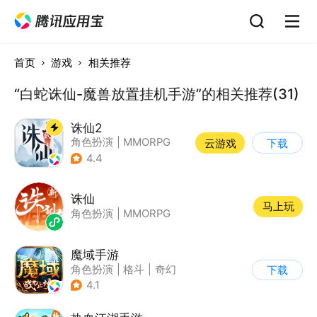
首页
游戏
相关推荐
“白蛇诛仙-魔兽放置挂机手游”的相关推荐(31)
诛仙2
角色扮演
|
MMORPG
云游戏
下载
|
仙侠
|
诛仙
4.4
诛仙
马上玩
角色扮演
|
MMORPG
魔域手游
角色扮演
|
格斗
|
奇幻
下载
|
魔域
4.1