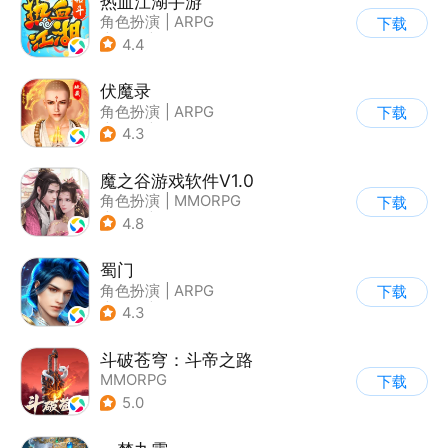
热血江湖手游
角色扮演
|
ARPG
下载
|
武侠
|
热血江湖
4.4
伏魔录
角色扮演
|
ARPG
下载
|
仙侠
|
中国风
4.3
魔之谷游戏软件V1.0
角色扮演
|
MMORPG
下载
|
仙侠
|
中国风
4.8
蜀门
角色扮演
|
ARPG
下载
|
仙侠
|
蜀门
4.3
斗破苍穹：斗帝之路
MMORPG
下载
5.0