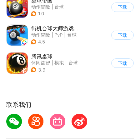
桌球帝国
动作冒险
|
台球
下载
1.0
街机台球大师游戏软件V1.0
动作冒险
|
PvP
|
台球
下载
|
写实
4.5
腾讯桌球
休闲益智
|
模拟
|
台球
下载
|
卡通
3.9
联系我们