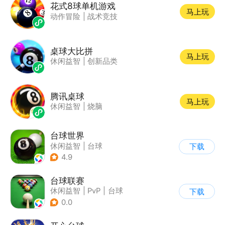
花式8球单机游戏
马上玩
动作冒险
|
战术竞技
桌球大比拼
马上玩
休闲益智
|
创新品类
腾讯桌球
马上玩
休闲益智
|
烧脑
台球世界
休闲益智
|
台球
下载
4.9
台球联赛
休闲益智
|
PvP
|
台球
下载
|
写实
0.0