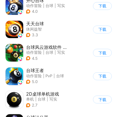
开心台球
动作冒险
|
台球
|
写实
下载
4.0
天天台球
休闲益智
下载
3.3
台球风云游戏软件 V1.0.0
动作冒险
|
台球
|
写实
下载
4.5
台球王者
动作冒险
|
PvP
|
台球
下载
|
匹配对战
5.0
2D桌球单机游戏
单机
|
台球
|
写实
下载
2.7