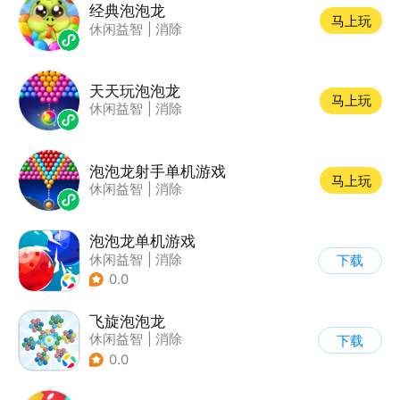
经典泡泡龙
马上玩
休闲益智
|
消除
天天玩泡泡龙
马上玩
休闲益智
|
消除
泡泡龙射手单机游戏
马上玩
休闲益智
|
消除
泡泡龙单机游戏
休闲益智
|
消除
下载
|
泡泡龙
|
弹射
0.0
飞旋泡泡龙
休闲益智
|
消除
下载
|
泡泡龙
|
弹射
0.0