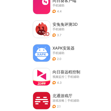
向日葵客户端
手机辅助
4.4
安兔兔评测3D
手机辅助
3.7
XAPK安装器
手机辅助
2.0
向日葵远程控制
视频监控
|
手机辅助
4.3
北通游戏厅
游戏攻略
|
手机辅助
2.1