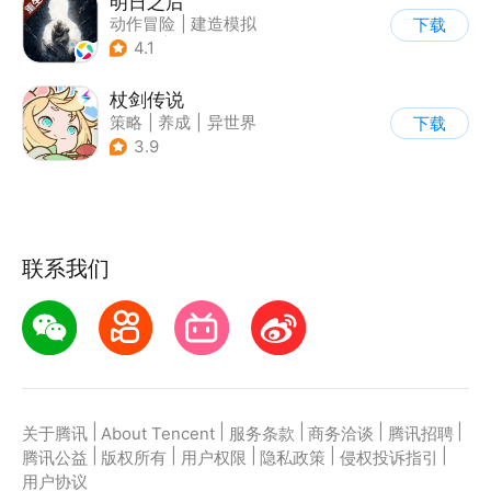
明日之后
动作冒险
|
建造模拟
下载
|
丧尸
|
明日之后
4.1
杖剑传说
策略
|
养成
|
异世界
下载
|
二次元
3.9
联系我们
|
|
|
|
|
关于腾讯
About Tencent
服务条款
商务洽谈
腾讯招聘
|
|
|
|
|
腾讯公益
版权所有
用户权限
隐私政策
侵权投诉指引
用户协议