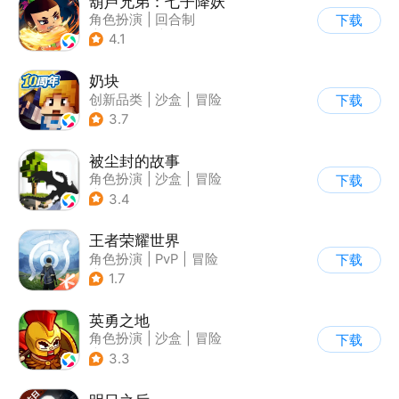
葫芦兄弟：七子降妖
角色扮演
|
回合制
下载
|
动漫改编
|
葫芦娃
4.1
奶块
创新品类
|
沙盒
|
冒险
下载
|
开放世界
3.7
被尘封的故事
角色扮演
|
沙盒
|
冒险
下载
|
开放世界
3.4
王者荣耀世界
角色扮演
|
PvP
|
冒险
下载
|
开放世界
1.7
英勇之地
角色扮演
|
沙盒
|
冒险
下载
|
steam游戏
3.3