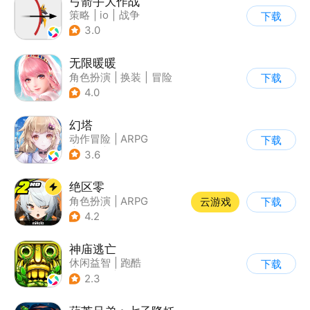
弓箭手大作战
策略
|
io
|
战争
下载
|
非对称竞技
3.0
无限暖暖
角色扮演
|
换装
|
冒险
下载
|
开放世界
4.0
幻塔
动作冒险
|
ARPG
下载
|
奇幻
|
开放世界
3.6
绝区零
角色扮演
|
ARPG
云游戏
下载
|
冒险
|
美少女
4.2
神庙逃亡
休闲益智
|
跑酷
下载
|
欧美风
|
创梦天地
2.3