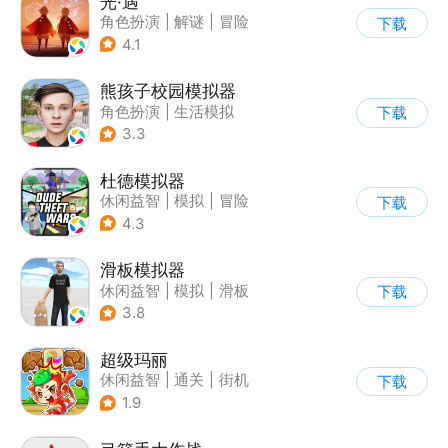
光·遇
角色扮演
|
解谜
|
冒险
下载
|
开放世界
4.1
熊孩子校园模拟器
角色扮演
|
生活模拟
下载
|
写实
3.3
杜德模拟器
休闲益智
|
模拟
|
冒险
下载
|
写实
4.3
滑板模拟器
休闲益智
|
模拟
|
滑板
下载
|
卡通
3.8
超级玛丽
休闲益智
|
通关
|
街机
下载
|
儿童游戏
1.9