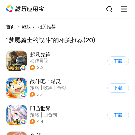
首页
游戏
相关推荐
“梦魇骑士的战斗”的相关推荐(20)
超凡先锋
动作冒险
下载
|
第一人称射击
|
枪战
3.2
|
开放世界
战斗吧！精灵
策略
|
收集
|
奇幻
下载
|
宠物
3.4
凹凸世界
策略
|
回合制
下载
|
动漫改编
|
凹凸世界
4.4