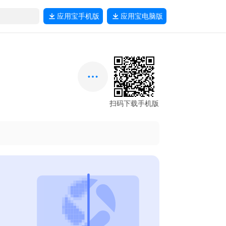
应用宝
手机版
应用宝
电脑版
扫码下载手机版