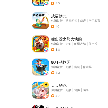
3.5
成语接龙
休闲益智
|
益智问答
|
成语
|
学习教育
1.0
熊出没之熊大快跑
休闲益智
|
竞速
|
动漫改编
|
熊出没
3.8
疯狂动物园
休闲益智
|
跑酷
|
街机
|
像素风
3.3
天天酷跑
休闲益智
|
跑酷
|
冒险
|
萌系
4.7