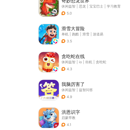
奇妙恐龙世界
休闲益智
|
恐龙
|
宝宝巴士
|
学习教育
5.0
滑雪大冒险
单机
|
跑酷
|
滑雪
|
游道易
3.5
贪吃蛇在线
休闲益智
|
io
|
街机
|
贪吃蛇
4.3
我脑厉害了
休闲益智
|
益智问答
4.9
洪恩识字
启蒙早教
4.1