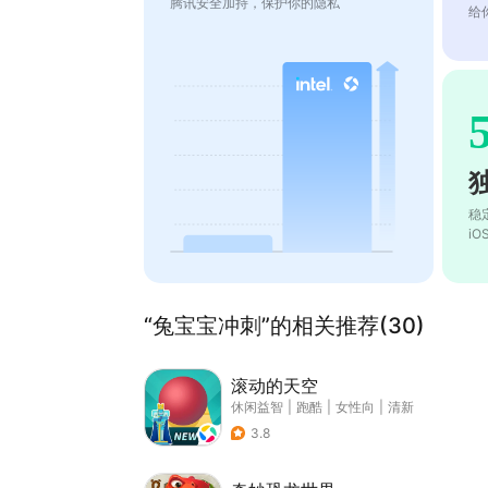
腾讯安全加持，保护你的隐私
给
稳
i
“兔宝宝冲刺”的相关推荐(30)
滚动的天空
休闲益智
|
跑酷
|
女性向
|
清新
3.8