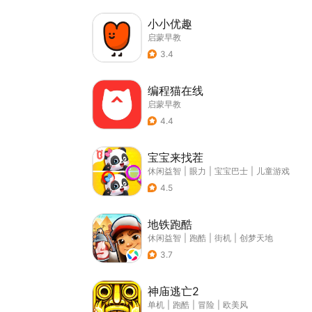
小小优趣
启蒙早教
3.4
编程猫在线
启蒙早教
4.4
宝宝来找茬
休闲益智
|
眼力
|
宝宝巴士
|
儿童游戏
4.5
地铁跑酷
休闲益智
|
跑酷
|
街机
|
创梦天地
3.7
神庙逃亡2
单机
|
跑酷
|
冒险
|
欧美风