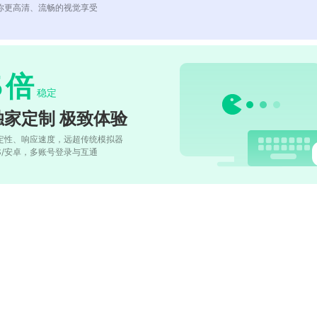
你更高清、流畅的视觉享受
5
倍
稳定
独家定制 极致体验
定性、响应速度，远超传统模拟器
OS/安卓，多账号登录与互通