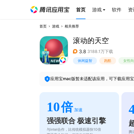
首页
游戏
软件
资
首页
游戏
相关推荐
滚动的天空
3.8
3188.1万下载
休闲益智
跑酷
女性向
应用宝mac版暂未适配该应用，可下载应用宝
10
倍
加速
强强联合 极速引擎
与intel合作，比传统模拟器快10倍
腾