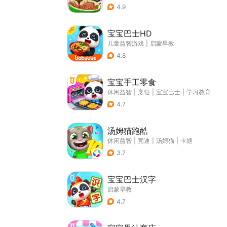
4.9
宝宝巴士HD
儿童益智游戏
|
启蒙早教
4.8
宝宝手工零食
休闲益智
|
烹饪
|
宝宝巴士
|
学习教育
4.7
汤姆猫跑酷
休闲益智
|
竞速
|
汤姆猫
|
卡通
3.7
宝宝巴士汉字
启蒙早教
4.7