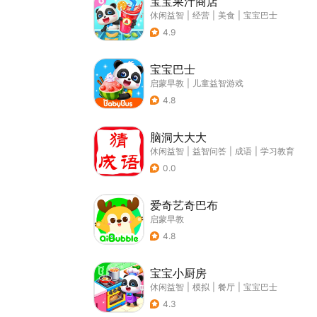
宝宝果汁商店
休闲益智
|
经营
|
美食
|
宝宝巴士
4.9
宝宝巴士
启蒙早教
|
儿童益智游戏
4.8
脑洞大大大
休闲益智
|
益智问答
|
成语
|
学习教育
0.0
爱奇艺奇巴布
启蒙早教
4.8
宝宝小厨房
休闲益智
|
模拟
|
餐厅
|
宝宝巴士
4.3