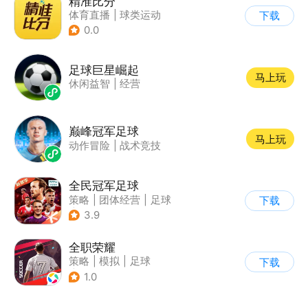
精准比分
体育直播
|
球类运动
下载
|
彩票
0.0
足球巨星崛起
马上玩
休闲益智
|
经营
巅峰冠军足球
马上玩
动作冒险
|
战术竞技
全民冠军足球
策略
|
团体经营
|
足球
下载
|
足球经理
3.9
全职荣耀
策略
|
模拟
|
足球
下载
|
写实
1.0