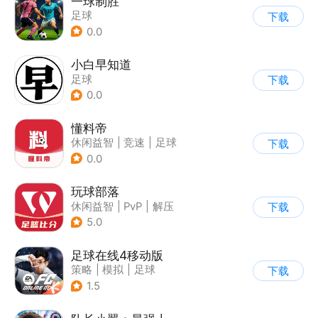
一球制胜
足球
下载
0.0
小白早知道
足球
下载
0.0
懂料帝
休闲益智
|
竞速
|
足球
下载
|
写实
0.0
玩球部落
休闲益智
|
PvP
|
解压
下载
|
写实
5.0
足球在线4移动版
策略
|
模拟
|
足球
下载
|
匹配对战
1.5