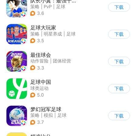
队长小翼：最强十一人
策略
|
PvP
|
足球
下载
|
足球小将
3.6
足球大玩家
策略
|
明星养成
|
足球
下载
|
匹配对战
3.5
最佳球会
动作冒险
|
团体经营
下载
|
足球
|
匹配对战
3.3
足球中国
球类运动
下载
5.0
梦幻冠军足球
策略
|
模拟
|
足球
下载
|
写实
3.7