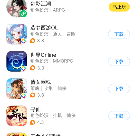
剑影江湖
马上玩
角色扮演
|
ARPG
造梦西游OL
角色扮演
|
通关
|
冒险
下载
|
剧情
3.8
世界Online
角色扮演
|
MMORPG
下载
|
冒险
|
世界OL
3.3
倩女幽魂
策略
|
收集
|
仙侠
下载
|
倩女幽魂
3.8
寻仙
角色扮演
|
挂机
|
仙侠
下载
|
寻仙
4.3