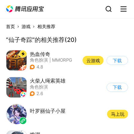
首页
游戏
相关推荐
“仙子奇踪”的相关推荐(20)
热血传奇
角色扮演
|
MMORPG
云游戏
下载
|
传奇
|
千人同屏
4.8
火柴人绳索英雄
角色扮演
下载
|
第三人称射击
2.6
|
火柴人
|
动作冒险
叶罗丽仙子小屋
马上玩