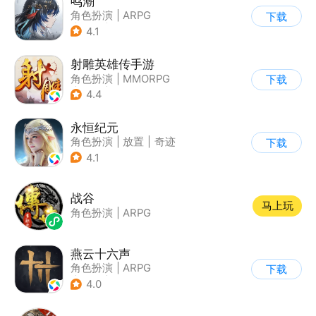
鸣潮
角色扮演
|
ARPG
下载
|
冒险
|
开放世界
4.1
射雕英雄传手游
角色扮演
|
MMORPG
下载
|
武侠
|
金庸
4.4
永恒纪元
角色扮演
|
放置
|
奇迹
下载
|
奇迹MU
4.1
战谷
马上玩
角色扮演
|
ARPG
燕云十六声
角色扮演
|
ARPG
下载
|
武侠
|
开放世界
4.0