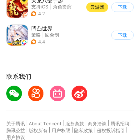
天龙八部手游
支持iOS
|
角色扮演
云游戏
下载
|
MMORPG
|
武侠
4.2
凹凸世界
策略
|
回合制
下载
|
动漫改编
|
凹凸世界
4.4
联系我们
|
|
|
|
|
关于腾讯
About Tencent
服务条款
商务洽谈
腾讯招聘
|
|
|
|
|
腾讯公益
版权所有
用户权限
隐私政策
侵权投诉指引
用户协议