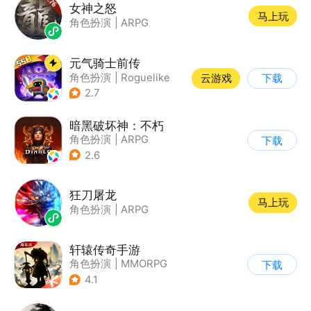
女神之怒
马上玩
角色扮演
|
ARPG
元气骑士前传
角色扮演
|
Roguelike
云游戏
下载
|
地牢
|
像素风
2.7
暗黑破坏神：不朽
角色扮演
|
ARPG
下载
|
奇幻
|
暗黑破坏神
2.6
狂刀屠龙
马上玩
角色扮演
|
ARPG
轩辕传奇手游
角色扮演
|
MMORPG
下载
|
神话
|
山海经
4.1