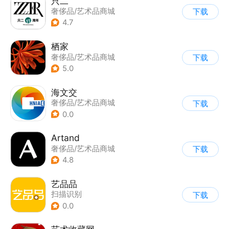
只二
奢侈品/艺术品商城
下载
4.7
栖家
奢侈品/艺术品商城
下载
5.0
海文交
奢侈品/艺术品商城
下载
0.0
Artand
奢侈品/艺术品商城
下载
4.8
艺品品
扫描识别
下载
|
奢侈品/艺术品商城
0.0