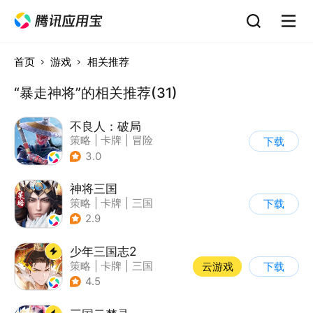
首页
游戏
相关推荐
“暴走神将”的相关推荐(31)
不良人：破局
策略
|
卡牌
|
冒险
下载
|
画江湖之不良人
3.0
神将三国
策略
|
卡牌
|
三国
下载
|
中国风
2.9
少年三国志2
策略
|
卡牌
|
三国
云游戏
下载
|
少年三国志
4.5