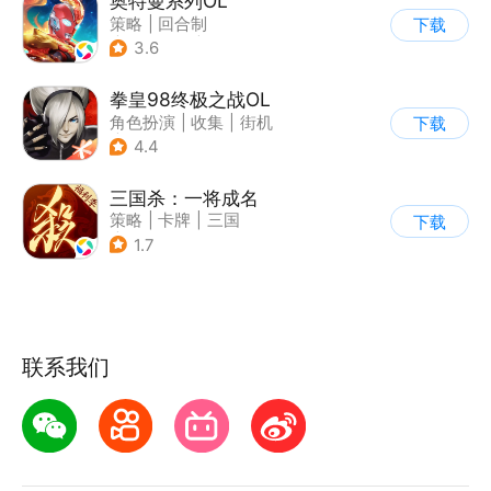
奥特曼系列OL
策略
|
回合制
下载
|
动漫改编
|
奥特曼
3.6
拳皇98终极之战OL
角色扮演
|
收集
|
街机
下载
|
拳皇
4.4
三国杀：一将成名
策略
|
卡牌
|
三国
下载
|
三国杀
1.7
联系我们