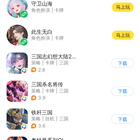
守卫山海
马上玩
角色扮演
|
卡牌
此生无白
马上玩
角色扮演
|
卡牌
三国志幻想大陆2：枭之歌
策略
|
卡牌
|
三国
下载
|
剧情
2.8
三国杀名将传
策略
|
卡牌
|
三国
下载
|
Q版
3.9
铁杆三国
策略
|
挂机
|
三国
下载
|
中国风
3.6