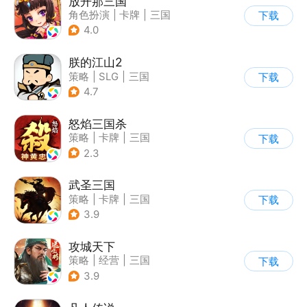
放开那三国
角色扮演
|
卡牌
|
三国
下载
|
Q版
4.0
朕的江山2
策略
|
SLG
|
三国
下载
|
中国风
4.7
怒焰三国杀
策略
|
卡牌
|
三国
下载
|
三国杀
2.3
武圣三国
策略
|
卡牌
|
三国
下载
|
中国风
3.9
攻城天下
策略
|
经营
|
三国
下载
|
千人同屏
3.9