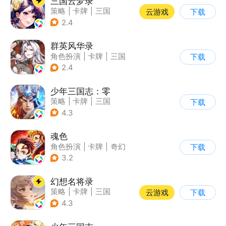
三国云梦录
策略
|
卡牌
|
三国
云游戏
下载
|
中国风
2.4
群英风华录
角色扮演
|
卡牌
|
三国
下载
|
中国风
2.4
少年三国志：零
策略
|
卡牌
|
三国
下载
|
少年三国志
4.3
魂色
角色扮演
|
卡牌
|
奇幻
下载
|
动漫
3.2
幻想名将录
策略
|
卡牌
|
三国
云游戏
下载
|
中国风
4.3