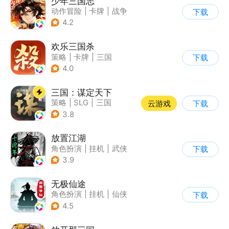
少年三国志
动作冒险
|
卡牌
|
战争
下载
|
少年三国志
4.2
欢乐三国杀
策略
|
卡牌
|
三国
下载
|
三国杀
4.0
三国：谋定天下
策略
|
SLG
|
三国
云游戏
下载
|
中国风
3.8
放置江湖
角色扮演
|
挂机
|
武侠
下载
|
文字游戏
3.9
无极仙途
角色扮演
|
挂机
|
仙侠
下载
|
文字游戏
4.5