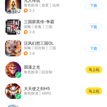
凡人传说
角色扮演
|
放置
|
仙侠
下载
|
文字游戏
3.2
三国群英传-争霸
策略
|
收集
|
三国
下载
|
千人同屏
3.8
汉风幻想三国OL
策略
|
回合制
|
三国
下载
|
中国风
3.6
国漫之光
马上玩
角色扮演
|
回合制
大天使之剑H5
马上玩
角色扮演
|
ARPG