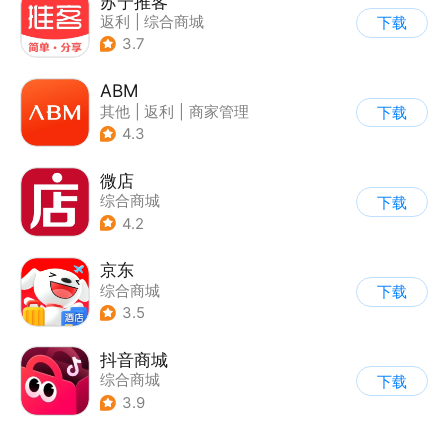
苏宁推客
返利
|
综合商城
下载
3.7
ABM
其他
|
返利
|
商家管理
下载
|
海淘
4.3
微店
综合商城
下载
4.2
京东
综合商城
下载
3.5
抖音商城
综合商城
下载
3.9