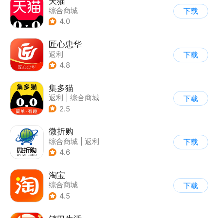
天猫
综合商城
下载
4.0
匠心忠华
返利
下载
4.8
集多猫
返利
|
综合商城
下载
|
商品推荐
2.5
微折购
综合商城
|
返利
下载
4.6
淘宝
综合商城
下载
4.5