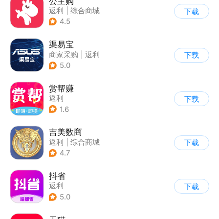
公主购
返利
|
综合商城
下载
|
潮流商城
4.5
渠易宝
商家采购
|
返利
下载
|
综合商城
5.0
赏帮赚
返利
下载
1.6
吉美数商
返利
|
综合商城
下载
4.7
抖省
返利
下载
5.0