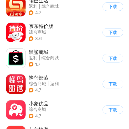
销巴生活
返利
|
综合商城
下载
4.7
京东特价版
综合商城
下载
3.6
黑鲨商城
返利
|
综合商城
下载
1.7
蜂鸟部落
综合商城
|
返利
下载
4.7
小象优品
综合商城
下载
4.7