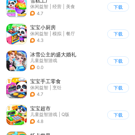
雪糕工厂
休闲益智
|
经营
|
美食
下载
|
宝宝巴士
4.7
宝宝小厨房
休闲益智
|
模拟
|
餐厅
下载
|
宝宝巴士
4.3
冰雪公主的盛大婚礼
儿童益智游戏
下载
0.0
宝宝手工零食
休闲益智
|
烹饪
下载
|
宝宝巴士
|
学习教育
4.7
宝宝超市
儿童益智游戏
|
Q版
下载
4.8