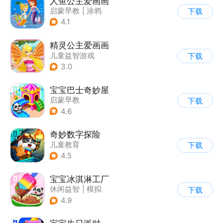
人鱼公主爱画画
启蒙早教
|
涂鸦
下载
4.1
精灵公主爱画画
儿童益智游戏
下载
3.0
宝宝巴士奇妙屋
启蒙早教
下载
|
儿童益智游戏
4.6
|
数学数独
|
Q版
奇妙数字探险
儿童教育
下载
|
儿童益智游戏
4.5
|
兴趣学习
宝宝冰淇淋工厂
休闲益智
|
模拟
下载
|
宝宝巴士
|
儿童游戏
4.9