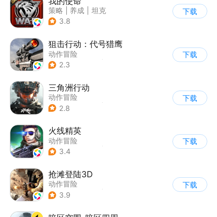
我的使命
策略
|
养成
|
坦克
下载
|
紧急救援
3.8
狙击行动：代号猎鹰
动作冒险
下载
|
第一人称射击
|
枪战
2.3
|
写实
三角洲行动
动作冒险
下载
|
第一人称射击
|
枪战
2.8
|
战术竞技
火线精英
动作冒险
下载
|
第一人称射击
|
枪战
3.4
|
写实
抢滩登陆3D
动作冒险
下载
|
第一人称射击
|
枪战
3.9
|
抢滩登陆