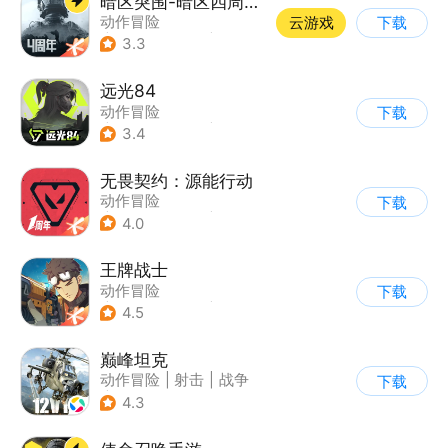
暗区突围-暗区四周年开启
动作冒险
云游戏
下载
|
第一人称射击
|
枪战
3.3
|
逃离塔科夫
远光84
动作冒险
下载
|
第一人称射击
|
枪战
3.4
|
战术竞技
无畏契约：源能行动
动作冒险
下载
|
第一人称射击
|
枪战
4.0
|
5v5
王牌战士
动作冒险
下载
|
第一人称射击
|
枪战
4.5
|
5v5
巅峰坦克
动作冒险
|
射击
|
战争
下载
|
战术竞技
4.3