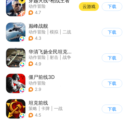
穿越火线-枪战王者
动作冒险
云游戏
下载
|
第一人称射击
|
枪战
4.7
|
穿越火线
巅峰战舰
动作冒险
|
模拟
|
二战
下载
|
战术竞技
4.3
华清飞扬全民坦克联盟游戏软件v1.0
动作冒险
|
射击
|
战争
下载
|
战术竞技
4.9
僵尸前线3D
动作冒险
下载
|
第三人称射击
|
末日
2.9
|
写实
坦克前线
策略
|
卡牌
|
一战
下载
|
战术竞技
4.5