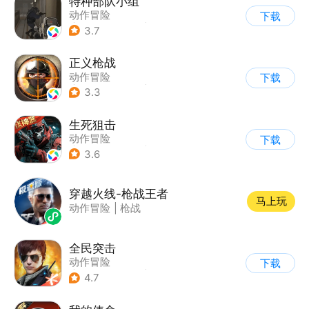
特种部队小组
动作冒险
下载
|
第一人称射击
|
枪战
3.7
|
写实
正义枪战
动作冒险
下载
|
第一人称射击
|
枪战
3.3
|
战术竞技
生死狙击
动作冒险
下载
|
第一人称射击
|
枪战
3.6
|
战术竞技
穿越火线-枪战王者
马上玩
动作冒险
|
枪战
全民突击
动作冒险
下载
|
第三人称射击
|
枪战
4.7
|
战术竞技