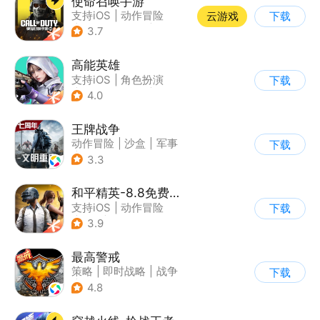
使命召唤手游
支持iOS
|
动作冒险
云游戏
下载
|
第一人称射击
|
军事
3.7
高能英雄
支持iOS
|
角色扮演
下载
|
第三人称射击
|
科幻
4.0
王牌战争
动作冒险
|
沙盒
|
军事
下载
|
开放世界
3.3
和平精英-8.8免费领20连抽
支持iOS
|
动作冒险
下载
|
PvP
|
枪战
3.9
最高警戒
策略
|
即时战略
|
战争
下载
|
红警
4.8