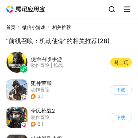
首页
微信小游戏
相关推荐
“前线召唤：机动使命”的相关推荐(28)
使命召唤手游
马上玩
动作冒险
|
枪战
狙神荣耀
动作冒险
下载
|
第一人称射击
|
枪战
3.1
|
写实
全民枪战2
动作冒险
下载
|
第一人称射击
|
枪战
2.1
|
二次元