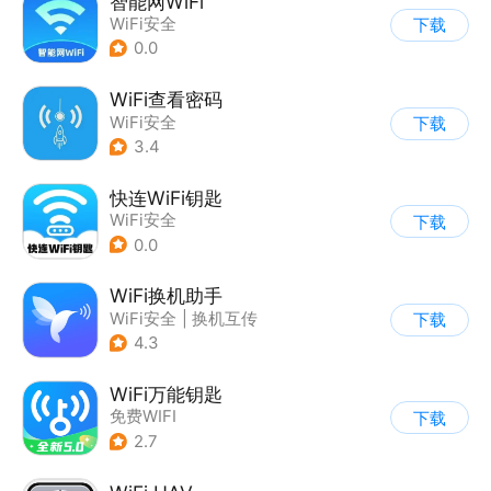
智能网WiFi
WiFi安全
下载
0.0
WiFi查看密码
WiFi安全
下载
3.4
快连WiFi钥匙
WiFi安全
下载
0.0
WiFi换机助手
WiFi安全
|
换机互传
下载
4.3
WiFi万能钥匙
免费WIFI
下载
2.7