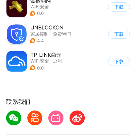
金砖弱网
WiFi安全
下载
0.0
UNBLOCKCN
家居控制
|
免费WIFI
下载
4.4
TP-LINK商云
WiFi安全
|
返利
下载
0.0
联系我们