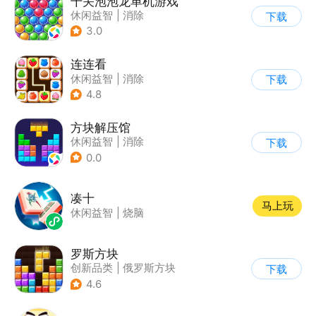
千关泡泡龙单机游戏
休闲益智
|
消除
下载
|
泡泡龙
|
弹射
3.0
连连看
休闲益智
|
消除
下载
|
多比特
|
连线
4.8
方块解压馆
休闲益智
|
消除
下载
0.0
凑十
马上玩
休闲益智
|
烧脑
罗斯方块
创新品类
|
俄罗斯方块
下载
|
脑洞
|
多比特
4.6