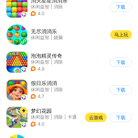
消灭星星消消乐
休闲益智
|
消除
下载
4.0
无尽消消乐
马上玩
休闲益智
|
烧脑
泡泡精灵传奇
休闲益智
|
消除
下载
|
泡泡龙
|
卡通
4.9
假日乐消消
休闲益智
|
消除
下载
|
乐元素
4.7
梦幻花园
休闲益智
|
消除
|
卡通
云游戏
下载
|
创梦天地
4.0