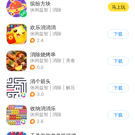
缤纷方块
马上玩
休闲益智
|
消除
欢乐消消消
休闲益智
|
消除
下载
|
积分网赚
2.4
消除烧烤串
休闲益智
|
消除
|
美食
下载
|
清新
0.0
消个箭头
休闲益智
|
消除
|
解压
下载
|
清新
3.0
收纳消消乐
休闲益智
|
消除
下载
2.6