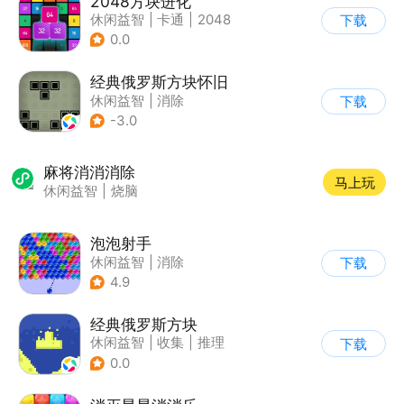
2048方块进化
休闲益智
|
卡通
|
2048
下载
0.0
经典俄罗斯方块怀旧
休闲益智
|
消除
下载
|
俄罗斯方块
-3.0
麻将消消消除
马上玩
休闲益智
|
烧脑
泡泡射手
休闲益智
|
消除
下载
|
泡泡龙
|
多比特
4.9
经典俄罗斯方块
休闲益智
|
收集
|
推理
下载
|
古风
0.0