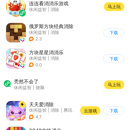
连连看消消乐游戏
马上玩
休闲益智
|
消除
俄罗斯方块经典消除
休闲益智
|
消除
下载
|
俄罗斯方块
2.3
方块星星消消乐
休闲益智
|
消除
下载
0.0
秃然不会了
马上玩
休闲益智
|
烧脑
天天爱消除
休闲益智
|
消除
|
腾讯
云游戏
下载
|
单机
4.7