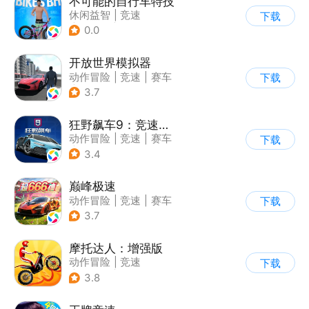
不可能的自行车特技
休闲益智
|
竞速
下载
|
自行车
|
写实
0.0
开放世界模拟器
动作冒险
|
竞速
|
赛车
下载
|
开放世界
3.7
狂野飙车9：竞速传奇
动作冒险
|
竞速
|
赛车
下载
|
狂野飙车
3.4
巅峰极速
动作冒险
|
竞速
|
赛车
下载
|
漂移
3.7
摩托达人：增强版
动作冒险
|
竞速
下载
|
摩托车
|
卡通
3.8