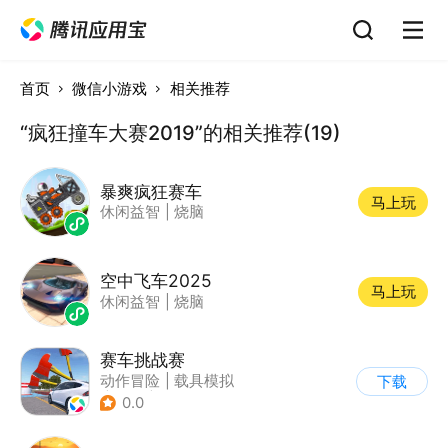
首页
微信小游戏
相关推荐
“疯狂撞车大赛2019”的相关推荐(19)
暴爽疯狂赛车
马上玩
休闲益智
|
烧脑
空中飞车2025
马上玩
休闲益智
|
烧脑
赛车挑战赛
动作冒险
|
载具模拟
下载
|
汽车
|
写实
0.0