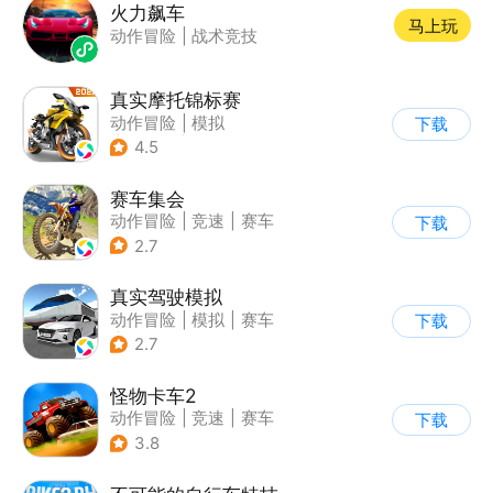
火力飙车
马上玩
动作冒险
|
战术竞技
真实摩托锦标赛
动作冒险
|
模拟
下载
|
摩托车
|
写实
4.5
赛车集会
动作冒险
|
竞速
|
赛车
下载
|
写实
2.7
真实驾驶模拟
动作冒险
|
模拟
|
赛车
下载
|
漂移
2.7
怪物卡车2
动作冒险
|
竞速
|
赛车
下载
|
卡通
3.8