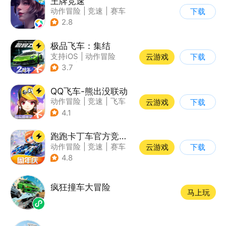
王牌竞速
动作冒险
|
竞速
|
赛车
下载
|
漂移
2.8
极品飞车：集结
支持iOS
|
动作冒险
云游戏
下载
|
竞速
|
赛车
3.7
QQ飞车-熊出没联动
动作冒险
|
竞速
|
飞车
云游戏
下载
|
漂移
4.1
跑跑卡丁车官方竞速版
动作冒险
|
竞速
|
赛车
云游戏
下载
|
跑跑卡丁车
4.8
疯狂撞车大冒险
马上玩