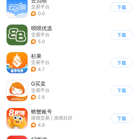
云贝呗
交易平台
下载
0.0
呗呗优选
交易平台
下载
5.0
杉果
交易平台
下载
4.7
G买卖
交易平台
下载
2.8
螃蟹账号
游戏交易
|
游戏社区
下载
|
代练陪玩
4.9