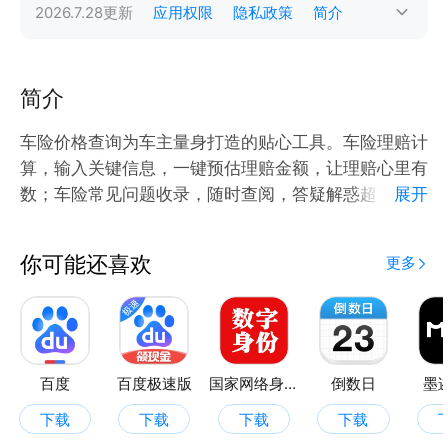
2026.7.28
更新
应用权限
隐私政策
简介
简介
车险价格查询为车主量身打造的贴心工具。车险理赔计
算，输入关键信息，一键预估理赔金额，让理赔心里有
数；车险常见问题收录，随时查阅，答疑解惑超方便。
展开
车辆品牌参数查询，车型、排量、配置等信息一目了
然，选车、用车都省心。更有记账功能，车险费用、保
你可能还喜欢
更多
养支出等清晰记录，财务状况一手掌握。{应用名称}，
让车险管理不再繁琐，出行更安心。
百度
百度极速版
国家网络身份认证
倒数日
墨
下载
下载
下载
下载