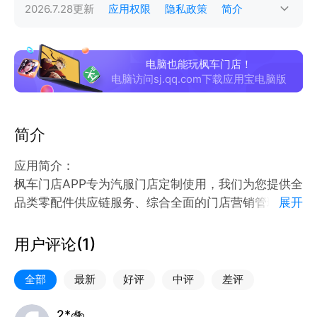
2026.7.28
更新
应用权限
隐私政策
简介
电脑也能玩枫车门店！
电脑访问sj.qq.com下载应用宝电脑版
简介
应用简介：
枫车门店APP专为汽服门店定制使用，我们为您提供全
品类零配件供应链服务、综合全面的门店营销管理系统
展开
服务。实现门店智慧化升级就是这么简单。
用户评论(
1
)
枫车是一家专注于汽车后市场全业务链的创新型企业，
致力打造汽配厂家、汽修门店、车主的一站式服务中
全部
最新
好评
中评
差评
心。
2*🚲