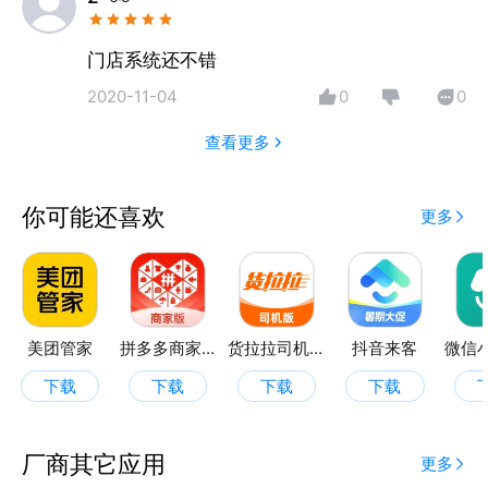
联系我们&amp;意见反馈
客服热线：400-848-1615
门店系统还不错
枫车门店官网：http://www.carisok.net/
2020-11-04
0
0
枫车官方网站：http://www.carisok.com/
枫车门店官方微信：hicarisok
查看更多
你可能还喜欢
更多
美团管家
拼多多商家版
货拉拉司机版
抖音来客
下载
下载
下载
下载
厂商其它应用
更多