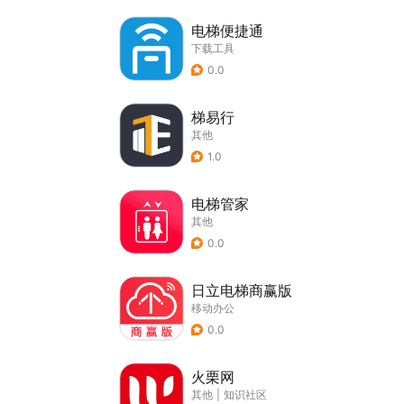
电梯便捷通
下载工具
0.0
梯易行
其他
1.0
电梯管家
其他
0.0
日立电梯商赢版
移动办公
0.0
火栗网
其他
|
知识社区