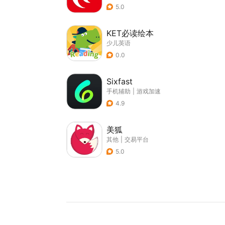
5.0
KET必读绘本
少儿英语
0.0
Sixfast
手机辅助
|
游戏加速
4.9
美狐
其他
|
交易平台
5.0