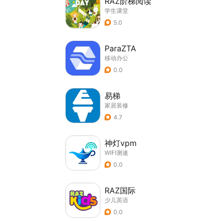
RAZ阶梯阅读
学生课堂
5.0
ParaZTA
移动办公
0.0
易梯
家居装修
4.7
神灯vpm
WIFI测速
0.0
RAZ国际
少儿英语
0.0