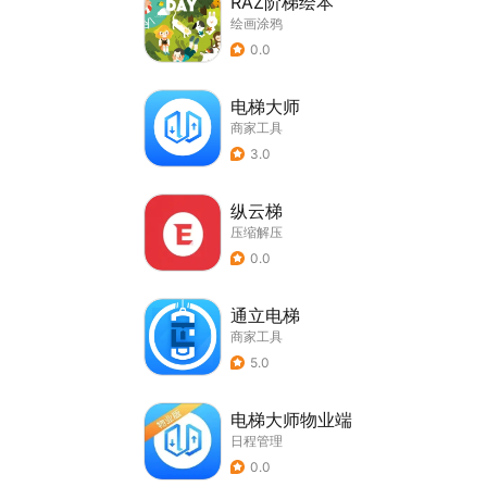
RAZ阶梯绘本
绘画涂鸦
0.0
电梯大师
商家工具
3.0
纵云梯
压缩解压
0.0
通立电梯
商家工具
5.0
电梯大师物业端
日程管理
0.0