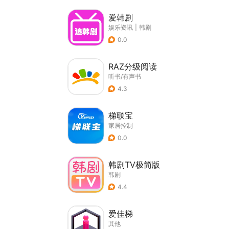
爱韩剧
娱乐资讯
|
韩剧
0.0
RAZ分级阅读
听书/有声书
4.3
梯联宝
家居控制
0.0
韩剧TV极简版
韩剧
4.4
爱佳梯
其他