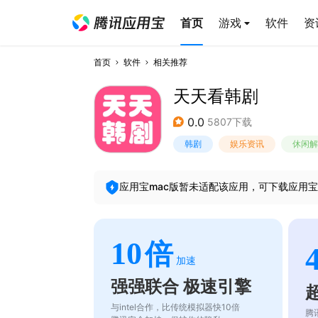
首页
游戏
软件
资
首页
软件
相关推荐
天天看韩剧
0.0
5807下载
韩剧
娱乐资讯
休闲解
应用宝mac版暂未适配该应用，可下载应用宝
10
倍
加速
强强联合 极速引擎
与intel合作，比传统模拟器快10倍
腾