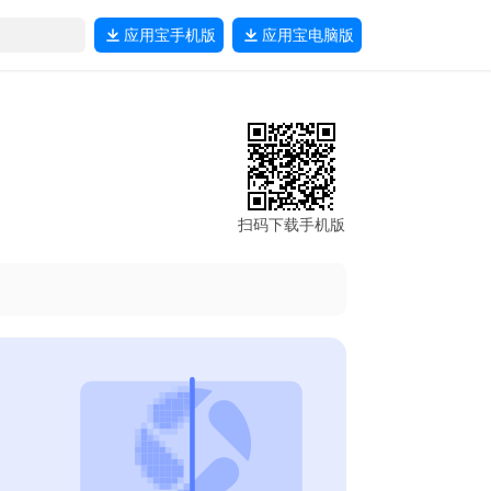
应用宝
手机版
应用宝
电脑版
扫码下载手机版