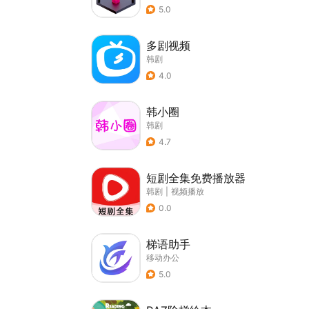
5.0
多剧视频
韩剧
4.0
韩小圈
韩剧
4.7
短剧全集免费播放器
韩剧
|
视频播放
0.0
梯语助手
移动办公
5.0