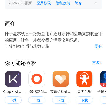
2026.7.28
更新
应用权限
隐私政策
简介
简介
计步赢零钱是一款鼓励用户通过步行和运动来赚取金币
的应用，让每一步都变得充满意义和乐趣。
1. 签到领金币与步数记录
展开
通过每日签到功能，您可以轻松领取金币，激励自己每
天保持运动。步数记录功能帮助您清楚了解每天的步行
你可能还喜欢
更多
情况，并根据步数获得金币奖励，让锻炼更加丰厚。
2. 运动方式展示与金币领取
应用提供丰富的运动方式图文展示，让您体验多样的锻
炼选择。每日运动后，您可以轻松领取金币，将运动转
化为实际收益，增加锻炼的动力。
Keep - AI 运动教练
小米运动健康
荣耀运动健康
天天跳绳
3. 跳绳记录与金币汇总
下载
下载
下载
下载
跳绳功能让您在家也能享受锻炼的乐趣，同时记录每次