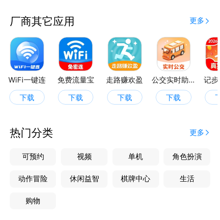
跳绳的情况。金币汇总功能帮助您实时查看累计的金
币，管理您的收益。
厂商其它应用
更多
下载计步赢零钱，让健康生活与经济收益同行，轻松迈
向更好的自己！"
WiFi一键连
免费流量宝
走路赚欢盈
公交实时助手
记步
下载
下载
下载
下载
热门分类
更多
可预约
视频
单机
角色扮演
动作冒险
休闲益智
棋牌中心
生活
购物