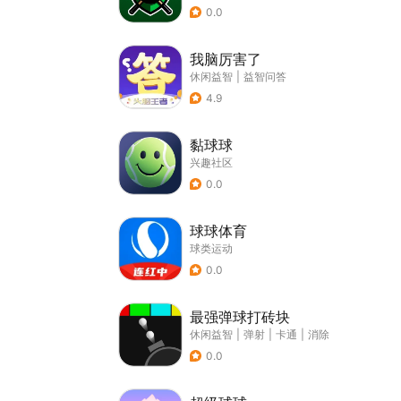
0.0
我脑厉害了
休闲益智
|
益智问答
4.9
黏球球
兴趣社区
0.0
球球体育
球类运动
0.0
最强弹球打砖块
休闲益智
|
弹射
|
卡通
|
消除
0.0