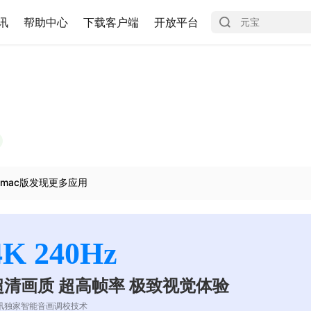
讯
帮助中心
下载客户端
开放平台
mac版发现更多应用
4K 240Hz
超清画质 超高帧率 极致视觉体验
讯独家智能音画调校技术