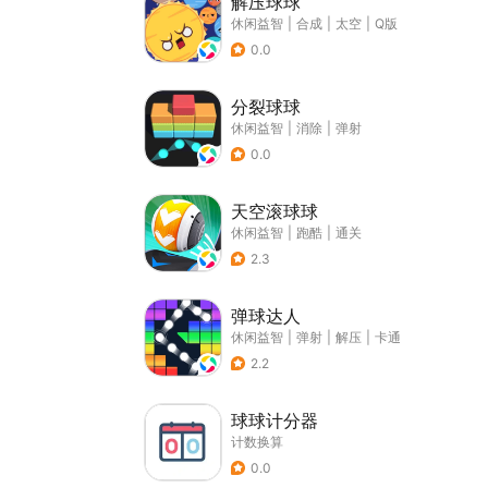
解压球球
休闲益智
|
合成
|
太空
|
Q版
0.0
分裂球球
休闲益智
|
消除
|
弹射
0.0
天空滚球球
休闲益智
|
跑酷
|
通关
2.3
弹球达人
休闲益智
|
弹射
|
解压
|
卡通
2.2
球球计分器
计数换算
0.0