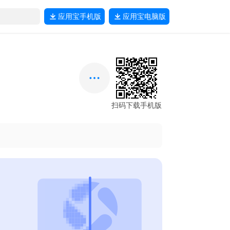
应用宝
手机版
应用宝
电脑版
扫码下载手机版