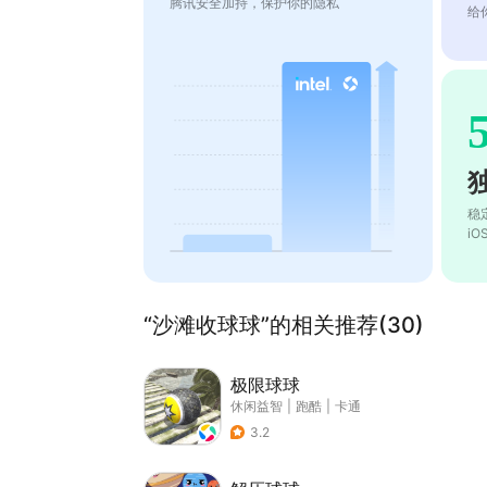
腾讯安全加持，保护你的隐私
给
稳
i
“沙滩收球球”的相关推荐(30)
极限球球
休闲益智
|
跑酷
|
卡通
3.2