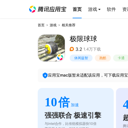
首页
游戏
软件
资
首页
游戏
相关推荐
极限球球
3.2
1.4万下载
休闲益智
跑酷
卡通
应用宝mac版暂未适配该应用，可下载应用宝
10
倍
加速
强强联合 极速引擎
与intel合作，比传统模拟器快10倍
腾