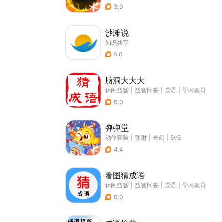
3.9
沙滩说
知识共享
5.0
脑洞大大大
休闲益智
|
益智问答
|
成语
|
学习教育
0.0
弹弹堂
动作冒险
|
弹射
|
奇幻
|
5v5
4.4
看图猜成语
休闲益智
|
益智问答
|
成语
|
学习教育
0.0