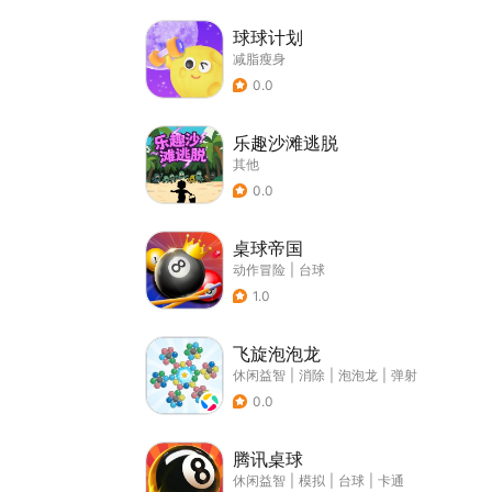
球球计划
减脂瘦身
0.0
乐趣沙滩逃脱
其他
0.0
桌球帝国
动作冒险
|
台球
1.0
飞旋泡泡龙
休闲益智
|
消除
|
泡泡龙
|
弹射
0.0
腾讯桌球
休闲益智
|
模拟
|
台球
|
卡通