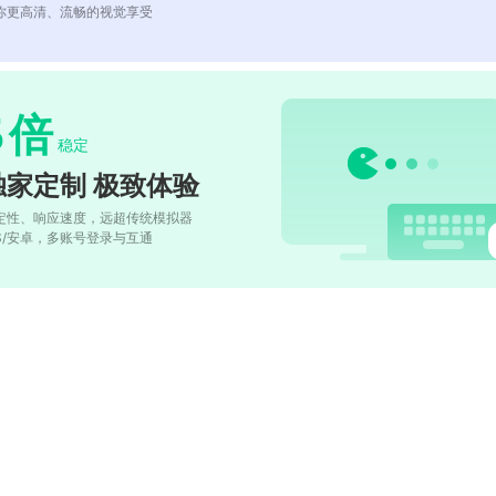
你更高清、流畅的视觉享受
5
倍
稳定
独家定制 极致体验
定性、响应速度，远超传统模拟器
OS/安卓，多账号登录与互通