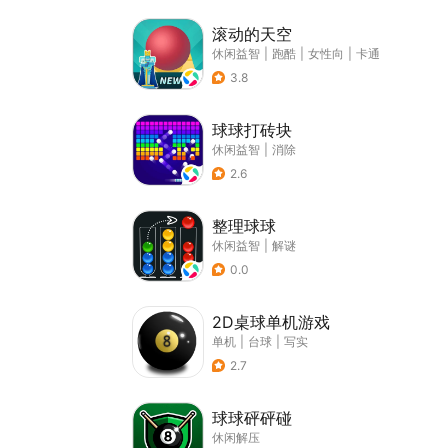
滚动的天空
休闲益智
|
跑酷
|
女性向
|
卡通
3.8
球球打砖块
休闲益智
|
消除
2.6
整理球球
休闲益智
|
解谜
0.0
2D桌球单机游戏
单机
|
台球
|
写实
2.7
球球砰砰碰
休闲解压