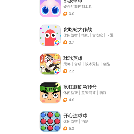
超级球球
硬件配套控制工具
0.0
贪吃蛇大作战
休闲益智
|
模拟
|
贪吃蛇
|
卡通
3.7
球球英雄
策略
|
合成
|
战术竞技
|
创酷
2.2
疯狂脑筋急转弯
休闲益智
|
益智问答
|
脑洞
4.9
开心连球球
休闲益智
|
消除
5.0